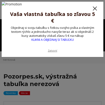
Poprosíme ctených zákazníkov o trpezlivosť, v tomto období máme
predĺžené dodacie lehoty.
Preto sme Vám pripravili malý darček ako ospravedlnenie.
Vaša vlastná tabuľka so zľavou 5
!!! ZĽAVA 5€ na PRVÚ objednávku nad 30€ s kódom pozorpes5 !!!
€
0903563637
EUR
Objednaj si svoju tabuľku s fotkou svojho psíka a vlastným
0
textom rýchlo a jednoducho navyše teraz ak si objednáš 2
0,00 EUR
kusy automaticky získaš zľavu 5 € na nákup
KLIKNI A OBJEDNAJ SI TABUĽKU
Menu
Zatvoriť
Úvod
Kovové výstražné ceduľky
Pozorpes.sk, výstražná tabuľka
nerezová
Pozorpes.sk, výstražná
tabuľka nerezová
Novinka
Akcia