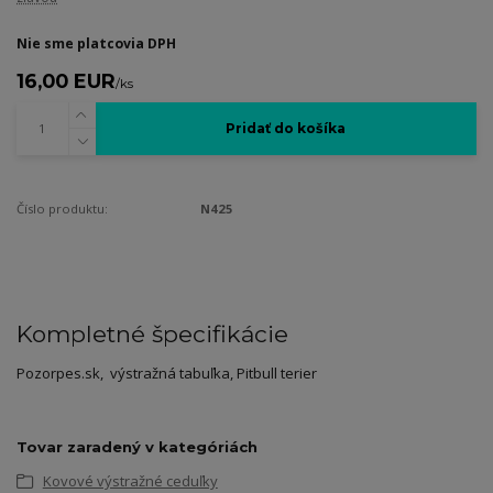
Nie sme platcovia DPH
16,00 EUR
/
ks
Pridať do košíka
Číslo produktu:
N425
Kompletné špecifikácie
Pozorpes.sk, výstražná tabuľka, Pitbull terier
Tovar zaradený v kategóriách
Kovové výstražné ceduľky