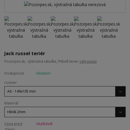
Jack russel teriér
Pozorpes.sk, výstražná tabuľka, Pitbull terier
celý popis
Dostupnosť
Skladom
rozmer
Materiál
Cena pred
16,00 EUR
zľavou