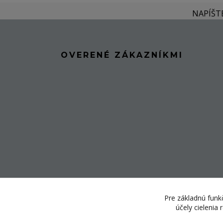
NAPÍŠT
OVERENÉ ZÁKAZNÍKMI
Pre základnú funkč
účely cielenia