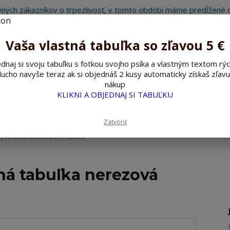
ných zákazníkov o trpezlivosť, v tomto období máme predĺžené d
Preto sme Vám pripravili malý darček ako ospravedlnenie.
!!! ZĽAVA 5€ na PRVÚ objednávku nad 30€ s kódom pozorpes5 !!!
Vaša vlastná tabuľka so zľavou 5 €
dnaj si svoju tabuľku s fotkou svojho psíka a vlastným textom rýc
ucho navyše teraz ak si objednáš 2 kusy automaticky získaš zľavu
Hľada
nákup
KLIKNI A OBJEDNAJ SI TABUĽKU
ažné ceduľky
Nerezové pieskované ceduľky
Zatvoriť
výstražná tabuľka nerezová
ná tabuľka nerezová