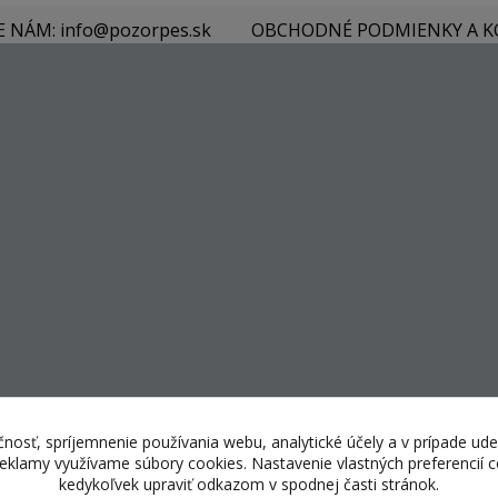
E NÁM: info@pozorpes.sk
OBCHODNÉ PODMIENKY A 
nosť, spríjemnenie používania webu, analytické účely a v prípade ude
 reklamy využívame súbory cookies. Nastavenie vlastných preferencií
kedykoľvek upraviť odkazom v spodnej časti stránok.