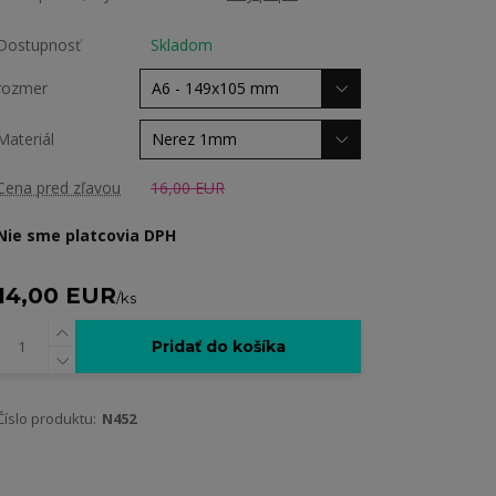
Dostupnosť
Skladom
rozmer
Materiál
Cena pred zľavou
16,00 EUR
Nie sme platcovia DPH
14,00 EUR
/
ks
Pridať do košíka
Číslo produktu:
N452