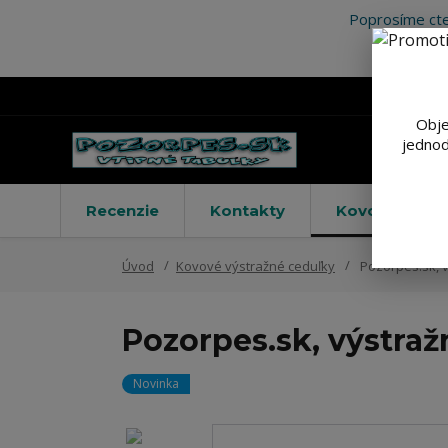
Poprosíme cte
Obje
jednod
Recenzie
Kontakty
Kovové výstr
Úvod
Kovové výstražné ceduľky
Pozorpes.sk, 
Pozorpes.sk, výstraž
Novinka