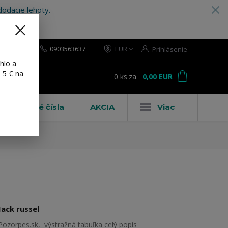
odacie lehoty.
0903563637
EUR
Prihlásenie
hlo a
 5 € na
0
ks
za
0,00 EUR
ť
Domové čísla
AKCIA
Viac
Jack russel
Pozorpes.sk, výstražná tabuľka
celý popis