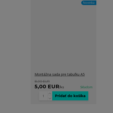
Novinka
Montážna sada pre tabuľku A5
8,00 EUR
5,00 EUR
/
ks
Skladom
Pridať do košíka