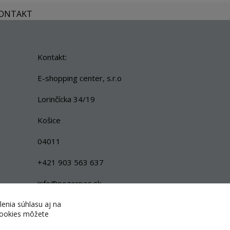
KONTAKT
Kontakt:
E-shopping center, s.r.o
Lorinčícka 34/19
Košice
04011
+421 903 563 637
info@pozorpes.sk
lenia súhlasu aj na
 cookies môžete