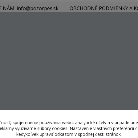
E NÁM: info@pozorpes.sk
OBCHODNÉ PODMIENKY A 
nosť, spríjemnenie používania webu, analytické účely a v prípade ude
 reklamy využívame súbory cookies. Nastavenie vlastných preferencií
kedykoľvek upraviť odkazom v spodnej časti stránok.