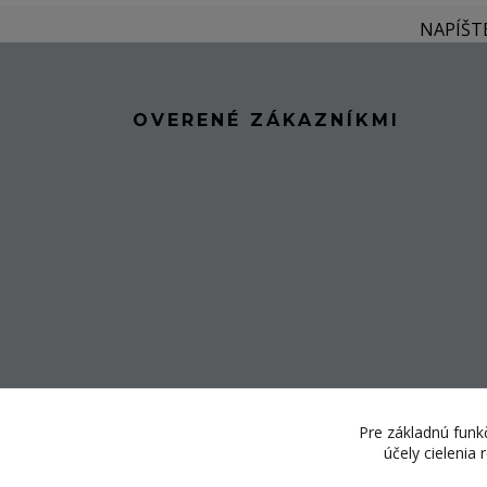
NAPÍŠT
OVERENÉ ZÁKAZNÍKMI
Pre základnú funkč
účely cielenia