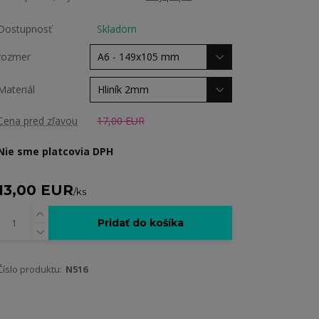
Dostupnosť
Skladom
rozmer
Materiál
Cena pred zľavou
17,00 EUR
Nie sme platcovia DPH
13,00 EUR
/
ks
Pridať do košíka
Číslo produktu:
N516