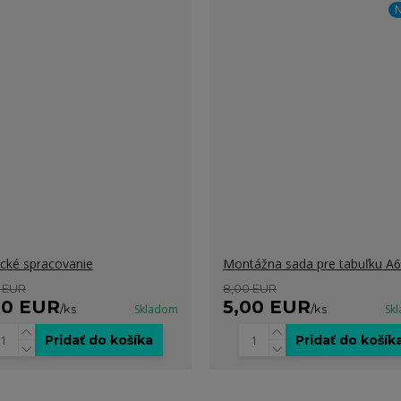
N
ické spracovanie
Montážna sada pre tabuľku A6
 EUR
8,00 EUR
00 EUR
5,00 EUR
/
ks
Skladom
/
ks
Sk
Pridať do košíka
Pridať do košík