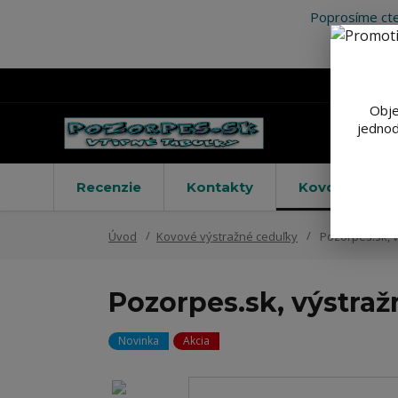
Poprosíme cte
Obje
jednod
Recenzie
Kontakty
Kovové výstr
Úvod
Kovové výstražné ceduľky
Pozorpes.sk, 
Pozorpes.sk, výstraž
Novinka
Akcia