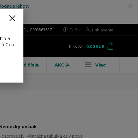
odacie lehoty.
0903563637
EUR
Prihlásenie
hlo a
 5 € na
0
ks
za
0,00 EUR
ť
Domové čísla
AKCIA
Viac
Nemecký ovčiak
Pozorpes.sk, výstražná tabuľka
celý popis