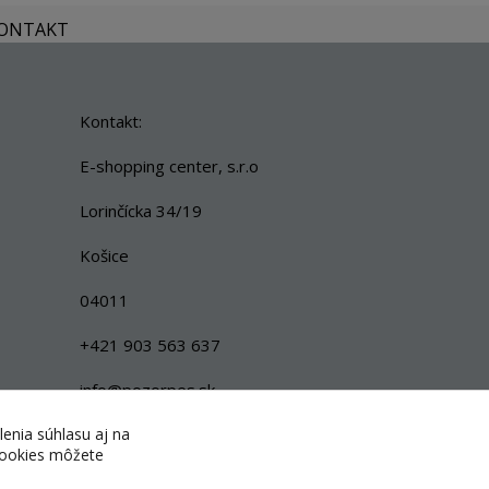
KONTAKT
Kontakt:
E-shopping center, s.r.o
Lorinčícka 34/19
Košice
04011
+421 903 563 637
info@pozorpes.sk
lenia súhlasu aj na
 cookies môžete