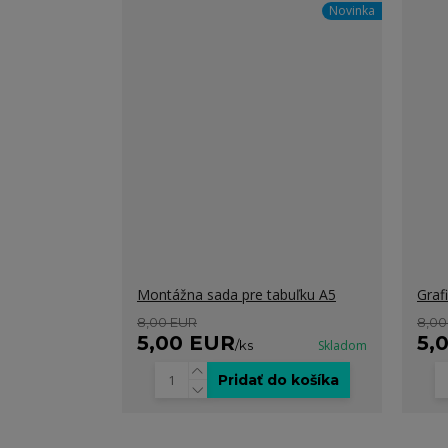
Novinka
Montážna sada pre tabuľku A5
Graf
8,00 EUR
8,00
5,00 EUR
5,
/
ks
Skladom
Pridať do košíka