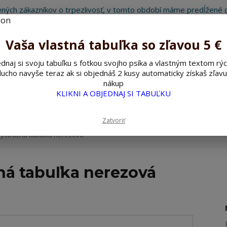
ných zákazníkov o trpezlivosť, v tomto období máme predĺžené d
Preto sme Vám pripravili malý darček ako ospravedlnenie.
!!! ZĽAVA 5€ na PRVÚ objednávku nad 30€ s kódom pozorpes5 !!!
Vaša vlastná tabuľka so zľavou 5 €
dnaj si svoju tabuľku s fotkou svojho psíka a vlastným textom rýc
ucho navyše teraz ak si objednáš 2 kusy automaticky získaš zľavu
Hľada
nákup
KLIKNI A OBJEDNAJ SI TABUĽKU
ažné ceduľky
Nerezové pieskované ceduľky
Zatvoriť
výstražná tabuľka nerezová
ná tabuľka nerezová