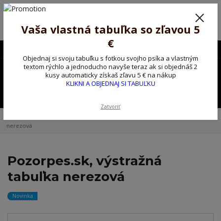
Poprosíme ctených zákazníkov o trpezlivosť, v tomto období máme
predĺžené dodacie lehoty.
Preto sme Vám pripravili malý darček ako ospravedlnenie.
Vaša vlastná tabuľka so zľavou 5
!!! ZĽAVA 5€ na PRVÚ objednávku nad 30€ s kódom pozorpes5 !!!
€
0903563637
EUR
Objednaj si svoju tabuľku s fotkou svojho psíka a vlastným
0
textom rýchlo a jednoducho navyše teraz ak si objednáš 2
0,00 EUR
kusy automaticky získaš zľavu 5 € na nákup
KLIKNI A OBJEDNAJ SI TABUĽKU
Menu
Zatvoriť
Úvod
Kovové výstražné ceduľky
Pozorpes.sk, výstražná tabuľka
nerezová
Pozorpes.sk, výstražná
tabuľka nerezová
Novinka