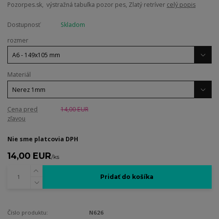
Pozorpes.sk, výstražná tabuľka pozor pes, Zlatý retríver
celý popis
Dostupnosť
Skladom
rozmer
Materiál
Cena pred
14,00 EUR
zľavou
Nie sme platcovia DPH
14,00 EUR
/
ks
Pridať do košíka
Číslo produktu:
N626