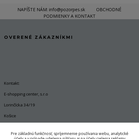
NAPÍŠTE NÁM: info@pozorpes.sk
OBCHODNÉ
PODMIENKY A KONTAKT
OVERENÉ ZÁKAZNÍKMI
Kontakt:
E-shopping center, s.r.o
Lorinčícka 34/19
Košice
04011
Pre základnú funkčnosť, spríjemnenie používania webu, analytické
+421 903 563 637
účely a v prípade udelenia súhlasu aj na účely cielenia reklamy