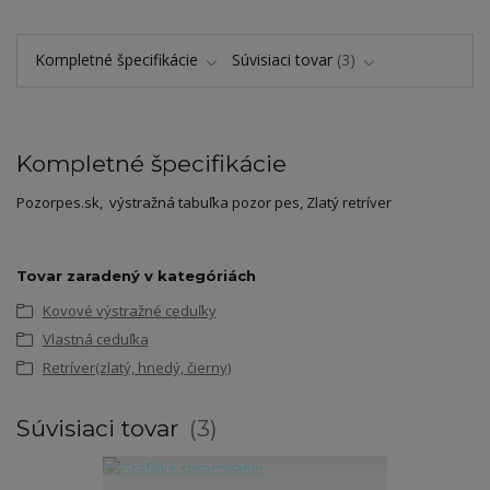
Kompletné špecifikácie
Súvisiaci tovar
3
Kompletné špecifikácie
Pozorpes.sk, výstražná tabuľka pozor pes, Zlatý retríver
Tovar zaradený v kategóriách
Kovové výstražné ceduľky
Vlastná ceduľka
Retríver(zlatý, hnedý, čierny)
Súvisiaci tovar
3