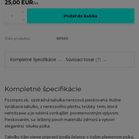
25,00 EUR
/
ks
Pridať do košíka
Číslo produktu:
NP009
Kompletné špecifikácie
Súvisiaci tovar
7
Kompletné špecifikácie
Pozorpes.sk, výstražná tabuľka nerezová pieskovaná. Ručne
vyrábaná tabuľku, z nerezového plechu, hrúbky 1mm, ktorá
nehrdzavie a je odolná vonkajším poveternostným vplyvom.
Pieskovaním, sa leštený povch materiálu zdrnsní a vytvorí
elegantnú siluétu psíka.
Tabuľky Vám vieme pripraviť podľa želania, s Vašim plemenom psíka,