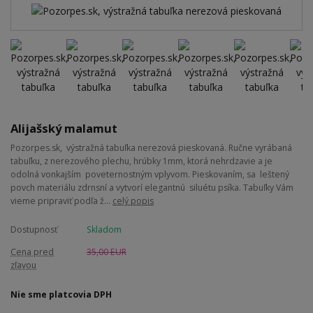
Alijašský malamut
Pozorpes.sk, výstražná tabuľka nerezová pieskovaná. Ručne vyrábaná
tabuľku, z nerezového plechu, hrúbky 1mm, ktorá nehrdzavie a je
odolná vonkajším poveternostným vplyvom. Pieskovaním, sa leštený
povch materiálu zdrnsní a vytvorí elegantnú siluétu psíka. Tabuľky Vám
vieme pripraviť podľa ž...
celý popis
Dostupnosť
Skladom
Cena pred
35,00 EUR
zľavou
Nie sme platcovia DPH