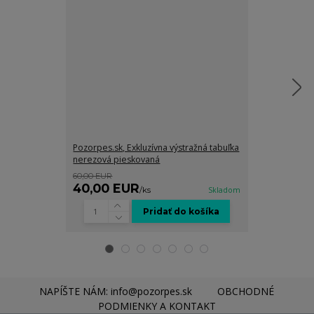
Pozorpes.sk, Exkluzívna výstražná tabuľka
Pozorpes.sk, 
nerezová pieskovaná
pieskovaná
60,00 EUR
35,00 EUR
40,00 EUR
25,00 EU
/
ks
Skladom
Pridať do košíka
NAPÍŠTE NÁM: info@pozorpes.sk
OBCHODNÉ
PODMIENKY A KONTAKT