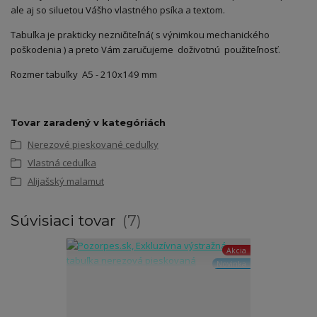
ale aj so siluetou Vášho vlastného psíka a textom.
Tabuľka je prakticky nezničiteľná( s výnimkou mechanického
poškodenia ) a preto Vám zaručujeme doživotnú použiteľnosť.
Rozmer tabuľky A5 - 210x149 mm
Tovar zaradený v kategóriách
Nerezové pieskované ceduľky
Vlastná ceduľka
Alijašský malamut
Súvisiaci tovar
7
Akcia
Novinka