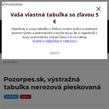
Poprosíme ctených zákazníkov o trpezlivosť, v tomto období máme
predĺžené dodacie lehoty.
Preto sme Vám pripravili malý darček ako ospravedlnenie.
Vaša vlastná tabuľka so zľavou 5
!!! ZĽAVA 5€ na PRVÚ objednávku nad 30€ s kódom pozorpes5 !!!
€
0903563637
EUR
Objednaj si svoju tabuľku s fotkou svojho psíka a vlastným
0
textom rýchlo a jednoducho navyše teraz ak si objednáš 2
0,00 EUR
kusy automaticky získaš zľavu 5 € na nákup
KLIKNI A OBJEDNAJ SI TABUĽKU
Menu
Zatvoriť
Úvod
Vlastná ceduľka
Pozorpes.sk, výstražná tabuľka nerezová
pieskovaná
Pozorpes.sk, výstražná
tabuľka nerezová pieskovaná
Novinka
Akcia