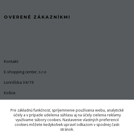
OVERENÉ ZÁKAZNÍKMI
Kontakt:
E-shopping center, s.r.o
Lorinčícka 34/19
Košice
04011
Pre základnú funkčnosť, spríjemnenie používania webu, analytické
+421 903 563 637
účely a v prípade udelenia súhlasu aj na účely cielenia reklamy
využívame súbory cookies. Nastavenie vlastných preferencií
info@pozorpes.sk
cookies môžete kedykoľvek upraviť odkazom v spodnej časti
stránok.