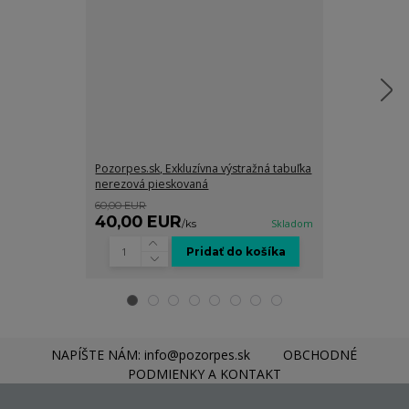
Pozorpes.sk, Exkluzívna výstražná tabuľka
Pozorpes.sk, 
nerezová pieskovaná
pieskovaná
60,00 EUR
35,00 EUR
40,00 EUR
25,00 EU
/
ks
Skladom
Pridať do košíka
NAPÍŠTE NÁM: info@pozorpes.sk
OBCHODNÉ
PODMIENKY A KONTAKT