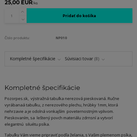
25,00 EUR
/
ks
Pridať do košíka
Číslo produktu:
NP010
Kompletné špecifikácie
Súvisiaci tovar
8
Kompletné špecifikácie
Pozorpes.sk, výstražná tabuľka nerezová pieskovaná. Ručne
vyrábanaá tabuľku, z nerezového plechu, hrúbky 1mm, ktorá
nehrzavie a je odolná vonkajším poveternostným vplivom.
Pieskovaním, sa leštený povch materiálu zdrnsní a vytvorí
elegantnú siluétu psíka.
Tabuľky Vám vieme pripraviť podľa želania, s Vašim plemenom psíka,