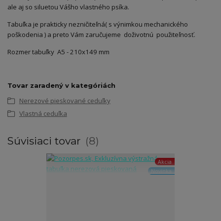
ale aj so siluetou Vášho vlastného psíka.
Tabuľka je prakticky nezničiteľná( s výnimkou mechanického
poškodenia ) a preto Vám zaručujeme doživotnú použiteľnosť.
Rozmer tabuľky A5 - 210x149 mm
Tovar zaradený v kategóriách
Nerezové pieskované ceduľky
Vlastná ceduľka
Súvisiaci tovar
8
Akcia
Novinka