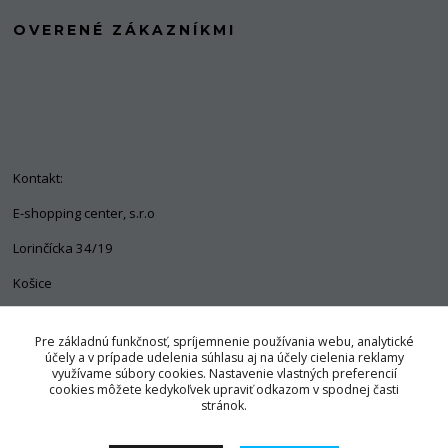
OVERENÉ ZÁKAZNÍKMI
Kontakt:
E-shopping center, s.r.o
Lorinčícka 34/19
Košice
04011
Pre základnú funkčnosť, spríjemnenie používania webu, analytické
+421 903 563 637
účely a v prípade udelenia súhlasu aj na účely cielenia reklamy
využívame súbory cookies. Nastavenie vlastných preferencií
info@pozorpes.sk
cookies môžete kedykoľvek upraviť odkazom v spodnej časti
stránok.