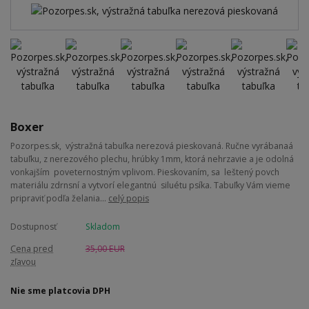
Boxer
Pozorpes.sk, výstražná tabuľka nerezová pieskovaná. Ručne vyrábanaá
tabuľku, z nerezového plechu, hrúbky 1mm, ktorá nehrzavie a je odolná
vonkajším poveternostným vplivom. Pieskovaním, sa leštený povch
materiálu zdrnsní a vytvorí elegantnú siluétu psíka. Tabuľky Vám vieme
pripraviť podľa želania...
celý popis
Dostupnosť
Skladom
Cena pred
35,00 EUR
zľavou
Nie sme platcovia DPH