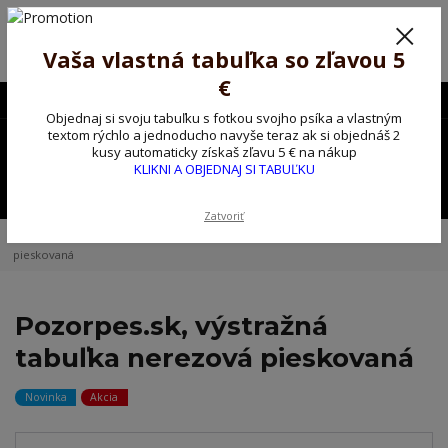
Poprosíme ctených zákazníkov o trpezlivosť, v tomto období máme
predĺžené dodacie lehoty.
Preto sme Vám pripravili malý darček ako ospravedlnenie.
Vaša vlastná tabuľka so zľavou 5
!!! ZĽAVA 5€ na PRVÚ objednávku nad 30€ s kódom pozorpes5 !!!
€
0903563637
EUR
Objednaj si svoju tabuľku s fotkou svojho psíka a vlastným
0
textom rýchlo a jednoducho navyše teraz ak si objednáš 2
0,00 EUR
kusy automaticky získaš zľavu 5 € na nákup
KLIKNI A OBJEDNAJ SI TABUĽKU
Menu
Zatvoriť
Úvod
Vlastná ceduľka
Pozorpes.sk, výstražná tabuľka nerezová
pieskovaná
Pozorpes.sk, výstražná
tabuľka nerezová pieskovaná
Novinka
Akcia