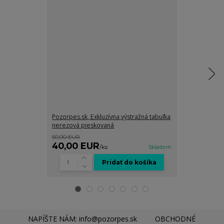
Pozorpes.sk, Exkluzívna výstražná tabuľka
Pozorpes.sk, 
nerezová pieskovaná
pieskovaná
60,00 EUR
35,00 EUR
40,00 EUR
25,00 EU
/
ks
Skladom
Pridať do košíka
NAPÍŠTE NÁM: info@pozorpes.sk
OBCHODNÉ