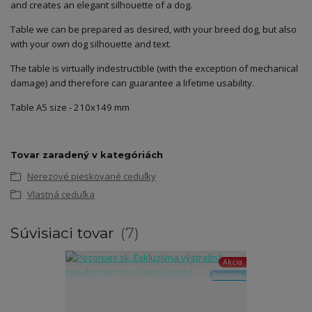
and creates an elegant silhouette of a dog.
Table we can be prepared as desired, with your breed dog, but also
with your own dog silhouette and text.
The table is virtually indestructible (with the exception of mechanical
damage) and therefore can guarantee a lifetime usability.
Table A5 size - 210x149 mm
Tovar zaradený v kategóriách
Nerezové pieskované ceduľky
Vlastná ceduľka
Súvisiaci tovar
7
Akcia
Novinka