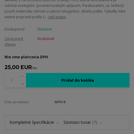
odolná vonkajším poveternostným vplyvom. Pieskovaním, sa leštený
povch materiálu zdrnsní a vytvorí elegantnú siluétu psíka. Tabuľky Vám
vieme pripraviť podľa ž...
celý popis
Dostupnosť
Skladom
Cena pred
35,00 EUR
zľavou
Nie sme platcovia DPH
25,00 EUR
/
ks
Pridať do košíka
Číslo produktu:
NP018
Kompletné špecifikácie
Súvisiaci tovar
7