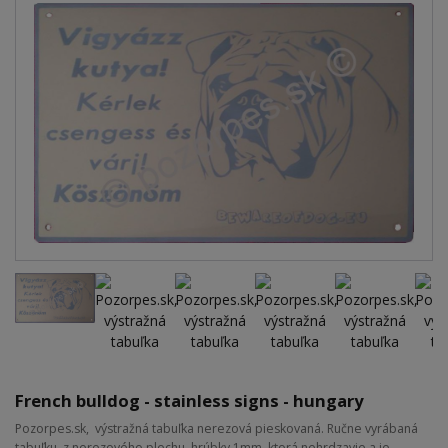
French bulldog - stainless signs - hungary
Pozorpes.sk, výstražná tabuľka nerezová pieskovaná. Ručne vyrábaná
tabuľku, z nerezového plechu, hrúbky 1mm, ktorá nehrdzavie a je