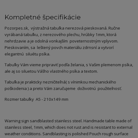
Kompletné špecifikácie
Pozorpes.sk, výstražná tabuľka nerezová pieskovaná. Ručne
vyrábaná tabuľku, z nerezového plechu, hrúbky 1mm, ktorá
nehrdzavie a je odolná vonkajším poveternostným vplyvom.
Pieskovaním, sa leštený povch materiálu zdrnsní a vytvorí
elegantnú siluétu psíka.
Tabuľky Vám vieme pripraviť podľa želania, s Vašim plemenom psíka,
ale aj so siluetou Vášho vlastného psíka a textom.
Tabuľka je prakticky nezničiteľná( s vínimkou mechanického
poškodenia ) a preto Vám zaručujeme doživotnú použiteľnosť.
Rozmer tabuľky A5 - 210x149 mm
Warning sign sandblasted stainless steel. Handmade table made of
stainless steel, 1mm, which does not rust and is resistant to external
weather conditions. Sandblasting is polished Pouch
rough
surface