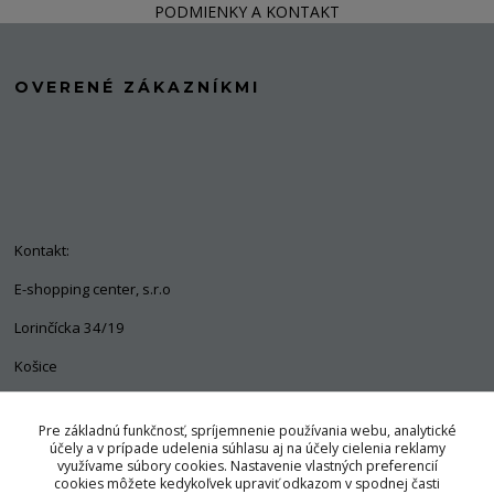
PODMIENKY A KONTAKT
OVERENÉ ZÁKAZNÍKMI
Kontakt:
E-shopping center, s.r.o
Lorinčícka 34/19
Košice
04011
Pre základnú funkčnosť, spríjemnenie používania webu, analytické
+421 903 563 637
účely a v prípade udelenia súhlasu aj na účely cielenia reklamy
využívame súbory cookies. Nastavenie vlastných preferencií
info@pozorpes.sk
cookies môžete kedykoľvek upraviť odkazom v spodnej časti