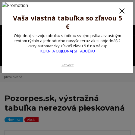
Poprosíme ctených zákazníkov o trpezlivosť, v tomto období máme
predĺžené dodacie lehoty.
Preto sme Vám pripravili malý darček ako ospravedlnenie.
Vaša vlastná tabuľka so zľavou 5
!!! ZĽAVA 5€ na PRVÚ objednávku nad 30€ s kódom pozorpes5 !!!
€
0903563637
EUR
Objednaj si svoju tabuľku s fotkou svojho psíka a vlastným
0
textom rýchlo a jednoducho navyše teraz ak si objednáš 2
0,00 EUR
kusy automaticky získaš zľavu 5 € na nákup
KLIKNI A OBJEDNAJ SI TABUĽKU
Menu
Zatvoriť
Úvod
Vlastná ceduľka
Pozorpes.sk, výstražná tabuľka nerezová
pieskovaná
Pozorpes.sk, výstražná
tabuľka nerezová pieskovaná
Novinka
Akcia