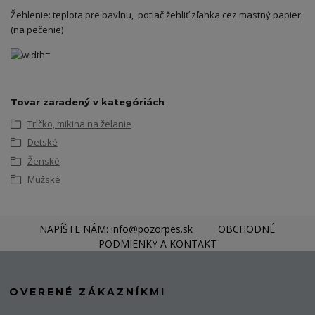
Žehlenie: teplota pre bavlnu, potlač žehliť zľahka cez mastný papier
(na pečenie)
Tovar zaradený v kategóriách
Tričko, mikina na želanie
Detské
Ženské
Mužské
NAPÍŠTE NÁM: info@pozorpes.sk
OBCHODNÉ
PODMIENKY A KONTAKT
OVERENÉ ZÁKAZNÍKMI