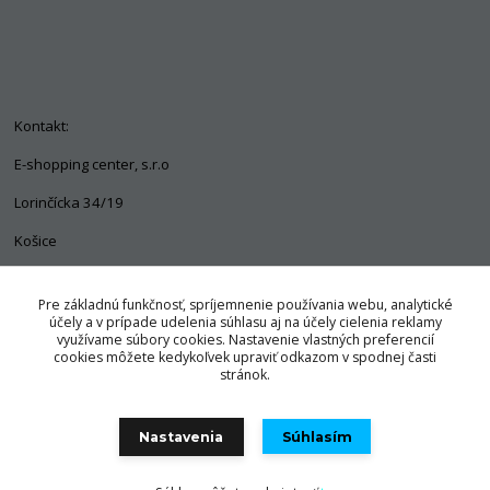
Kontakt:
E-shopping center, s.r.o
Lorinčícka 34/19
Košice
04011
Pre základnú funkčnosť, spríjemnenie používania webu, analytické
+421 903 563 637
účely a v prípade udelenia súhlasu aj na účely cielenia reklamy
využívame súbory cookies. Nastavenie vlastných preferencií
info@pozorpes.sk
cookies môžete kedykoľvek upraviť odkazom v spodnej časti
stránok.
Nastavenia
Súhlasím
© Copyright 2025 E-shopping center, s.r.o.