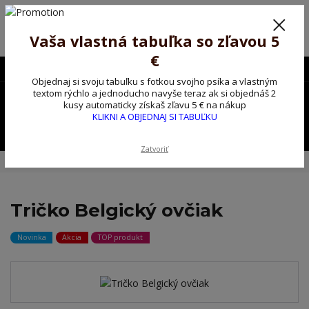
Poprosíme ctených zákazníkov o trpezlivosť, v tomto období máme
predĺžené dodacie lehoty.
Preto sme Vám pripravili malý darček ako ospravedlnenie.
Vaša vlastná tabuľka so zľavou 5
!!! ZĽAVA 5€ na PRVÚ objednávku nad 30€ s kódom pozorpes5 !!!
€
0903563637
EUR
Objednaj si svoju tabuľku s fotkou svojho psíka a vlastným
0
textom rýchlo a jednoducho navyše teraz ak si objednáš 2
0,00 EUR
kusy automaticky získaš zľavu 5 € na nákup
KLIKNI A OBJEDNAJ SI TABUĽKU
Menu
Zatvoriť
Úvod
Tričko, mikina na želanie
Tričko Belgický ovčiak
Tričko Belgický ovčiak
Novinka
Akcia
TOP produkt