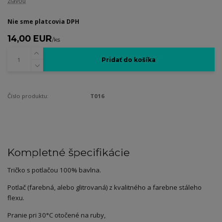
zľavou
Nie sme platcovia DPH
14,00 EUR
/
ks
Pridať do košíka
Číslo produktu:
T016
Kompletné špecifikácie
Tričko s potlačou 100% bavlna.
Potlač (farebná, alebo glitrovaná) z kvalitného a farebne stáleho
flexu.
Pranie pri 30°C otočené na ruby,