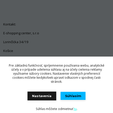
Kontakt:
E-shopping center, s.r.o
Lorinčícka 34/19
Košice
04011
Pre základnú funkčnosť, spríjemnenie používania webu, analytické
+421 903 563 637
účely a v prípade udelenia súhlasu aj na účely cielenia reklamy
využívame súbory cookies. Nastavenie vlastných preferencií
info@pozorpes.sk
cookies môžete kedykoľvek upraviť odkazom v spodnej časti
stránok.
Nastavenia
Súhlasím
© Copyright 2025 E-shopping center, s.r.o.
Súhlas môžete odmietnuť
tu
.
Vytvorené na
Eshop-rychlo.sk