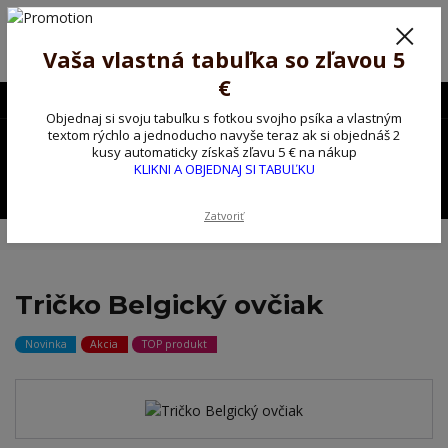
Poprosíme ctených zákazníkov o trpezlivosť, v tomto období máme
predĺžené dodacie lehoty.
Preto sme Vám pripravili malý darček ako ospravedlnenie.
Vaša vlastná tabuľka so zľavou 5
!!! ZĽAVA 5€ na PRVÚ objednávku nad 30€ s kódom pozorpes5 !!!
€
0903563637
EUR
Objednaj si svoju tabuľku s fotkou svojho psíka a vlastným
0
textom rýchlo a jednoducho navyše teraz ak si objednáš 2
0,00 EUR
kusy automaticky získaš zľavu 5 € na nákup
KLIKNI A OBJEDNAJ SI TABUĽKU
Menu
Zatvoriť
Úvod
Tričko, mikina na želanie
Tričko Belgický ovčiak
Tričko Belgický ovčiak
Novinka
Akcia
TOP produkt