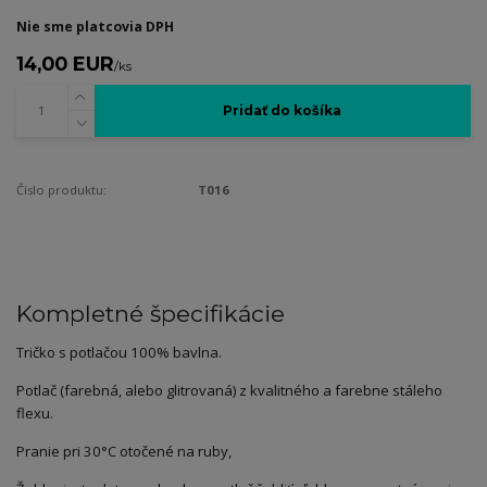
Nie sme platcovia DPH
14,00 EUR
/
ks
Pridať do košíka
Číslo produktu:
T016
Kompletné špecifikácie
Tričko s potlačou 100% bavlna.
Potlač (farebná, alebo glitrovaná) z kvalitného a farebne stáleho
flexu.
Pranie pri 30°C otočené na ruby,