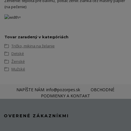
Žehlenie: teplota pre bavlnu, potlač žehliť zľahka cez mastný papier
(na pečenie)
Tovar zaradený v kategóriách
Tričko, mikina na želanie
Detské
Ženské
Mužské
NAPÍŠTE NÁM: info@pozorpes.sk
OBCHODNÉ
PODMIENKY A KONTAKT
OVERENÉ ZÁKAZNÍKMI