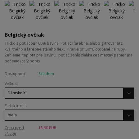
Belgický ovčiak
Tričko s potlačou 100% bavlna. Potlač (farebná, alebo glitrovaná) z
kvalitného a farebne stáleho flexu. Pranie pri 30°C otočené na ruby,
Žehlenie: teplota pre bavlnu, potlač žehliť zľahka cez mastný papier (na
pečenie)
celý popis
Dostupnosť
Skladom
Veľkosť
Farba textilu
Cena pred
15,90 EUR
zľavou