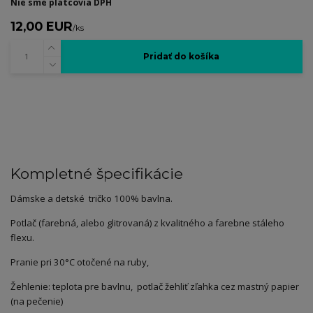
Nie sme platcovia DPH
12,00 EUR
/
ks
Pridať do košíka
Kompletné špecifikácie
Dámske a detské tričko 100% bavlna.
Potlač (farebná, alebo glitrovaná) z kvalitného a farebne stáleho
flexu.
Pranie pri 30°C otočené na ruby,
Žehlenie: teplota pre bavlnu, potlač žehliť zľahka cez mastný papier
(na pečenie)