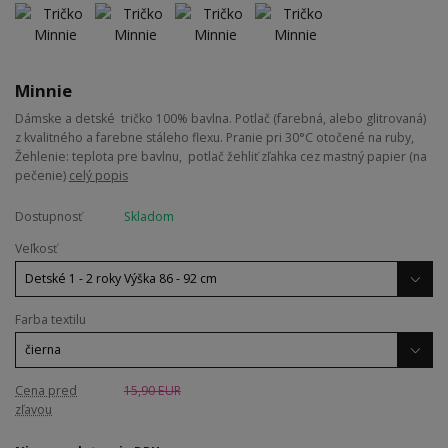
Minnie
Dámske a detské tričko 100% bavlna. Potlač (farebná, alebo glitrovaná)
z kvalitného a farebne stáleho flexu. Pranie pri 30°C otočené na ruby,
Žehlenie: teplota pre bavlnu, potlač žehliť zľahka cez mastný papier (na
pečenie)
celý popis
Dostupnosť
Skladom
Veľkosť
Farba textilu
Cena pred
15,90 EUR
zľavou