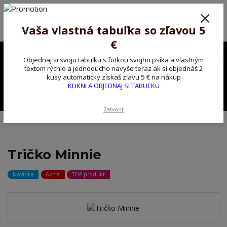
Poprosíme ctených zákazníkov o trpezlivosť, v tomto období máme
predĺžené dodacie lehoty.
Preto sme Vám pripravili malý darček ako ospravedlnenie.
Vaša vlastná tabuľka so zľavou 5
!!! ZĽAVA 5€ na PRVÚ objednávku nad 30€ s kódom pozorpes5 !!!
€
0903563637
EUR
Objednaj si svoju tabuľku s fotkou svojho psíka a vlastným
0
textom rýchlo a jednoducho navyše teraz ak si objednáš 2
0,00 EUR
kusy automaticky získaš zľavu 5 € na nákup
KLIKNI A OBJEDNAJ SI TABUĽKU
Menu
Zatvoriť
Úvod
Tričko, mikina na želanie
Tričko Minnie
Tričko Minnie
Novinka
Akcia
TOP produkt