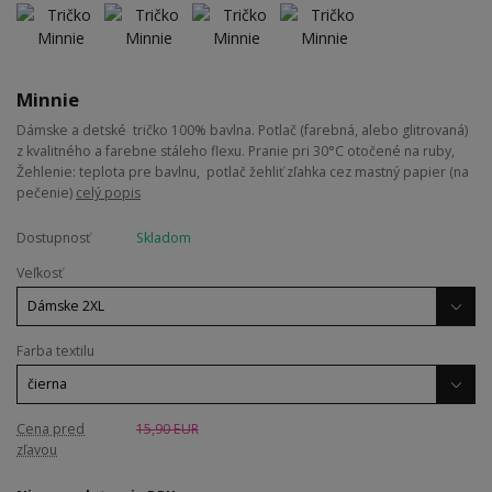
Minnie
Dámske a detské tričko 100% bavlna. Potlač (farebná, alebo glitrovaná)
z kvalitného a farebne stáleho flexu. Pranie pri 30°C otočené na ruby,
Žehlenie: teplota pre bavlnu, potlač žehliť zľahka cez mastný papier (na
pečenie)
celý popis
Dostupnosť
Skladom
Veľkosť
Farba textilu
Cena pred
15,90 EUR
zľavou