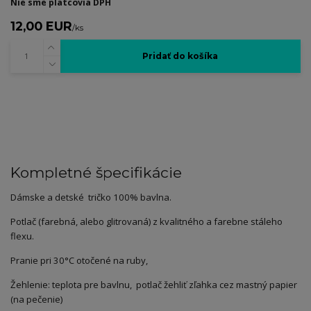
Nie sme platcovia DPH
12,00 EUR
/
ks
Pridať do košíka
Kompletné špecifikácie
Dámske a detské tričko 100% bavlna.
Potlač (farebná, alebo glitrovaná) z kvalitného a farebne stáleho
flexu.
Pranie pri 30°C otočené na ruby,
Žehlenie: teplota pre bavlnu, potlač žehliť zľahka cez mastný papier
(na pečenie)