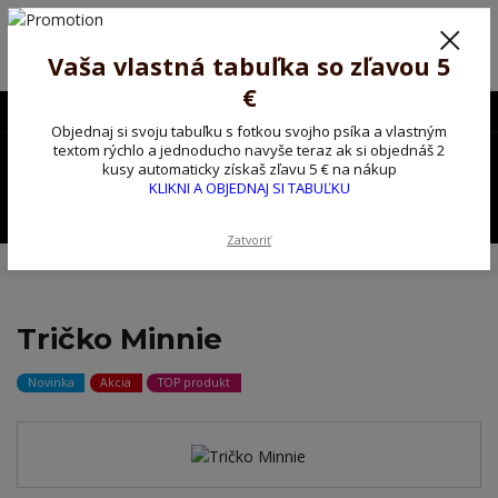
Poprosíme ctených zákazníkov o trpezlivosť, v tomto období máme
predĺžené dodacie lehoty.
Preto sme Vám pripravili malý darček ako ospravedlnenie.
Vaša vlastná tabuľka so zľavou 5
!!! ZĽAVA 5€ na PRVÚ objednávku nad 30€ s kódom pozorpes5 !!!
€
0903563637
EUR
Objednaj si svoju tabuľku s fotkou svojho psíka a vlastným
0
textom rýchlo a jednoducho navyše teraz ak si objednáš 2
0,00 EUR
kusy automaticky získaš zľavu 5 € na nákup
KLIKNI A OBJEDNAJ SI TABUĽKU
Menu
Zatvoriť
Úvod
Tričko, mikina na želanie
Tričko Minnie
Tričko Minnie
Novinka
Akcia
TOP produkt