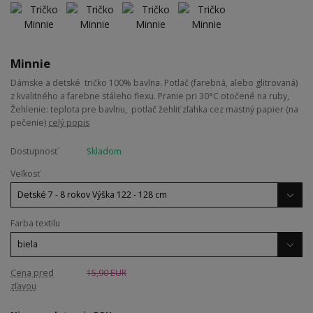
Minnie
Dámske a detské tričko 100% bavlna. Potlač (farebná, alebo glitrovaná)
z kvalitného a farebne stáleho flexu. Pranie pri 30°C otočené na ruby,
Žehlenie: teplota pre bavlnu, potlač žehliť zľahka cez mastný papier (na
pečenie)
celý popis
Dostupnosť
Skladom
Veľkosť
Farba textilu
Cena pred
15,90 EUR
zľavou