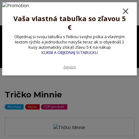
Poprosíme ctených zákazníkov o trpezlivosť, v tomto období máme
predĺžené dodacie lehoty.
Preto sme Vám pripravili malý darček ako ospravedlnenie.
Vaša vlastná tabuľka so zľavou 5
!!! ZĽAVA 5€ na PRVÚ objednávku nad 30€ s kódom pozorpes5 !!!
€
0903563637
EUR
Objednaj si svoju tabuľku s fotkou svojho psíka a vlastným
0
textom rýchlo a jednoducho navyše teraz ak si objednáš 2
0,00 EUR
kusy automaticky získaš zľavu 5 € na nákup
KLIKNI A OBJEDNAJ SI TABUĽKU
Menu
Zatvoriť
Úvod
Tričko, mikina na želanie
Tričko Minnie
Tričko Minnie
Novinka
Akcia
TOP produkt