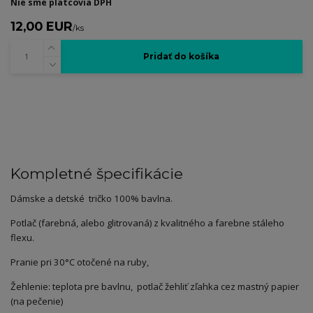
Nie sme platcovia DPH
12,00 EUR
/
ks
Pridať do košíka
Kompletné špecifikácie
Dámske a detské tričko 100% bavlna.
Potlač (farebná, alebo glitrovaná) z kvalitného a farebne stáleho
flexu.
Pranie pri 30°C otočené na ruby,
Žehlenie: teplota pre bavlnu, potlač žehliť zľahka cez mastný papier
(na pečenie)