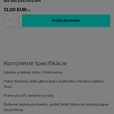
Nie sme platcovia DPH
12,00 EUR
/
ks
Pridať do košíka
Kompletné špecifikácie
Dámske a detské tričko 100% bavlna.
Potlač (farebná, alebo glitrovaná) z kvalitného a farebne stáleho
flexu.
Pranie pri 30°C otočené na ruby,
Žehlenie: teplota pre bavlnu, potlač žehliť zľahka cez mastný papier
(na pečenie)