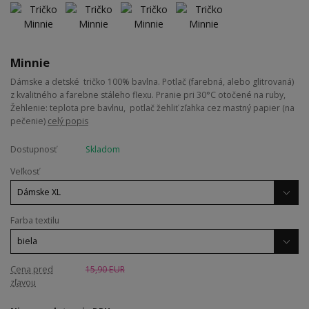
Minnie
Dámske a detské tričko 100% bavlna. Potlač (farebná, alebo glitrovaná)
z kvalitného a farebne stáleho flexu. Pranie pri 30°C otočené na ruby,
Žehlenie: teplota pre bavlnu, potlač žehliť zľahka cez mastný papier (na
pečenie)
celý popis
Dostupnosť
Skladom
Veľkosť
Farba textilu
Cena pred
15,90 EUR
zľavou