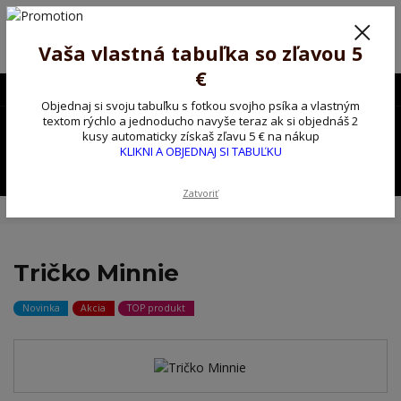
Poprosíme ctených zákazníkov o trpezlivosť, v tomto období máme
predĺžené dodacie lehoty.
Preto sme Vám pripravili malý darček ako ospravedlnenie.
Vaša vlastná tabuľka so zľavou 5
!!! ZĽAVA 5€ na PRVÚ objednávku nad 30€ s kódom pozorpes5 !!!
€
0903563637
EUR
Objednaj si svoju tabuľku s fotkou svojho psíka a vlastným
0
textom rýchlo a jednoducho navyše teraz ak si objednáš 2
0,00 EUR
kusy automaticky získaš zľavu 5 € na nákup
KLIKNI A OBJEDNAJ SI TABUĽKU
Menu
Zatvoriť
Úvod
Tričko, mikina na želanie
Tričko Minnie
Tričko Minnie
Novinka
Akcia
TOP produkt