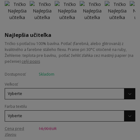
Najlepšia učiteľka
Tričko s potlačou 100% bavlna. Potlač (farebná, alebo glitrovaná) z
kvalitného a farebne stáleho flexu. Pranie pri 30°C otočené na ruby,
Žehlenie: teplota pre bavlnu, potlač žehliť zľahka cez mastný papier (na
pečenie)
celý popis
Dostupnosť
Skladom
Veľkosť
Farba textilu
Cena pred
16,90 EUR
zľavou