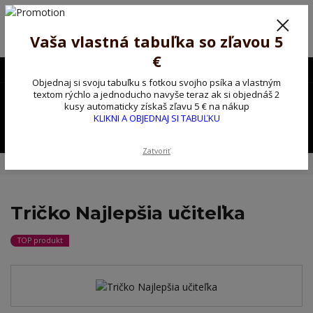
Poprosíme ctených zákazníkov o trpezlivosť, v tomto období máme
predĺžené dodacie lehoty.
Preto sme Vám pripravili malý darček ako ospravedlnenie.
Vaša vlastná tabuľka so zľavou 5
!!! ZĽAVA 5€ na PRVÚ objednávku nad 30€ s kódom pozorpes5 !!!
€
0903563637
EUR
Objednaj si svoju tabuľku s fotkou svojho psíka a vlastným
0
textom rýchlo a jednoducho navyše teraz ak si objednáš 2
0,00 EUR
kusy automaticky získaš zľavu 5 € na nákup
KLIKNI A OBJEDNAJ SI TABUĽKU
Menu
Zatvoriť
Úvod
Tričko, mikina na želanie
Tričko Najlepšia učiteľka
Tričko Najlepšia učiteľka
TOP produkt