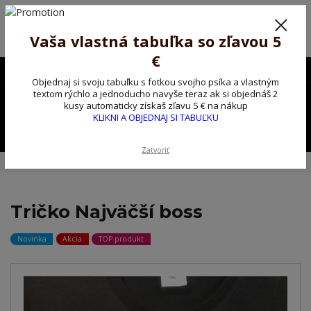
Poprosíme ctených zákazníkov o trpezlivosť, v tomto období máme
predĺžené dodacie lehoty.
Preto sme Vám pripravili malý darček ako ospravedlnenie.
Vaša vlastná tabuľka so zľavou 5
!!! ZĽAVA 5€ na PRVÚ objednávku nad 30€ s kódom pozorpes5 !!!
€
0903563637
EUR
Objednaj si svoju tabuľku s fotkou svojho psíka a vlastným
0
textom rýchlo a jednoducho navyše teraz ak si objednáš 2
0,00 EUR
kusy automaticky získaš zľavu 5 € na nákup
KLIKNI A OBJEDNAJ SI TABUĽKU
Menu
Zatvoriť
Úvod
Tričko, mikina na želanie
Tričko Najväčší boss
Tričko Najväčší boss
Novinka
Akcia
TOP produkt