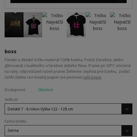
boss
Pánske a detské tričku materiál 100% bavlna. Potlač (farebná, alebo
glitrovaná) z kvalitného a farebne stáleho flexu. Pranie pri 30°C otočené
na ruby, odporúčané ručné pranie Žehlenie: teplota pre bavlnu, potlač
žehliť zľahka cez mastný papier (na pečenie)
celý popis
Dostupnosť
Skladom
Veľkosť
Farba textilu