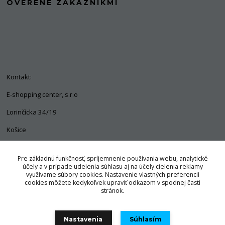
OVERENÉ ZÁKAZNÍKMI
Kontakt:
E-shopping center, s.r.o
Lorinčícka 34/19
Košice
04011
Pre základnú funkčnosť, spríjemnenie používania webu, analytické
+421 903 563 637
účely a v prípade udelenia súhlasu aj na účely cielenia reklamy
využívame súbory cookies. Nastavenie vlastných preferencií
info@pozorpes.sk
cookies môžete kedykoľvek upraviť odkazom v spodnej časti
stránok.
Nastavenia
Súhlasím