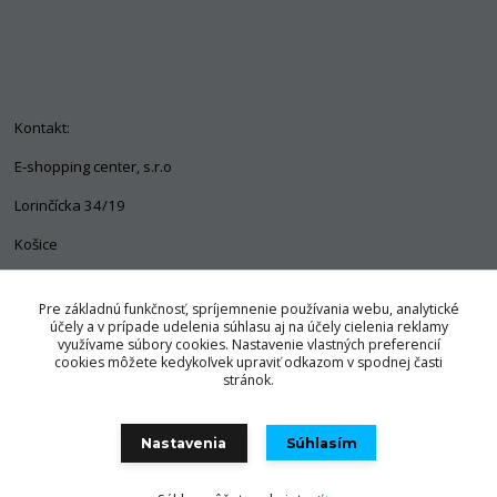
Kontakt:
E-shopping center, s.r.o
Lorinčícka 34/19
Košice
04011
Pre základnú funkčnosť, spríjemnenie používania webu, analytické
+421 903 563 637
účely a v prípade udelenia súhlasu aj na účely cielenia reklamy
využívame súbory cookies. Nastavenie vlastných preferencií
info@pozorpes.sk
cookies môžete kedykoľvek upraviť odkazom v spodnej časti
stránok.
Nastavenia
Súhlasím
© Copyright 2025 E-shopping center, s.r.o.