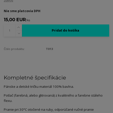
zľavou
Nie sme platcovia DPH
15,00 EUR
/
ks
Pridať do košíka
Číslo produktu:
T013
Kompletné špecifikácie
Pánske a detské tričku materiál 100% bavlna.
Potlač (farebná, alebo glitrovaná) z kvalitného a farebne stáleho
flexu.
Pranie pri 30°C otočené na ruby, odporúčané ručné pranie