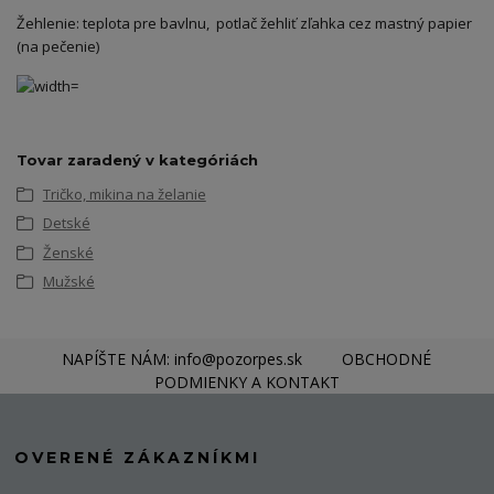
Žehlenie: teplota pre bavlnu, potlač žehliť zľahka cez mastný papier
(na pečenie)
Tovar zaradený v kategóriách
Tričko, mikina na želanie
Detské
Ženské
Mužské
NAPÍŠTE NÁM: info@pozorpes.sk
OBCHODNÉ
PODMIENKY A KONTAKT
OVERENÉ ZÁKAZNÍKMI