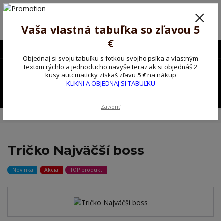
Poprosíme ctených zákazníkov o trpezlivosť, v tomto období máme
predĺžené dodacie lehoty.
Preto sme Vám pripravili malý darček ako ospravedlnenie.
Vaša vlastná tabuľka so zľavou 5
!!! ZĽAVA 5€ na PRVÚ objednávku nad 30€ s kódom pozorpes5 !!!
€
0903563637
EUR
Objednaj si svoju tabuľku s fotkou svojho psíka a vlastným
0
textom rýchlo a jednoducho navyše teraz ak si objednáš 2
0,00 EUR
kusy automaticky získaš zľavu 5 € na nákup
KLIKNI A OBJEDNAJ SI TABUĽKU
Menu
Zatvoriť
Úvod
Tričko, mikina na želanie
Tričko Najväčší boss
Tričko Najväčší boss
Novinka
Akcia
TOP produkt