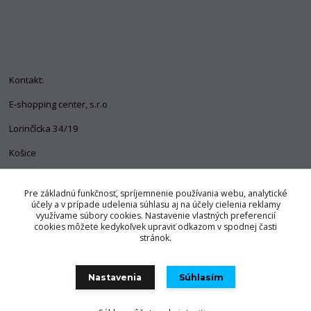
Kontakt:
E-shopping center, s.r.o
Lorinčícka 34/19
Košice
04011
Pre základnú funkčnosť, spríjemnenie používania webu, analytické
+421 903 563 637
účely a v prípade udelenia súhlasu aj na účely cielenia reklamy
využívame súbory cookies. Nastavenie vlastných preferencií
info@pozorpes.sk
cookies môžete kedykoľvek upraviť odkazom v spodnej časti
stránok.
Nastavenia
Súhlasím
© Copyright 2025 E-shopping center, s.r.o.