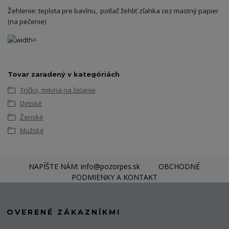
Žehlenie: teplota pre bavlnu, potlač žehliť zľahka cez mastný papier
(na pečenie)
Tovar zaradený v kategóriách
Tričko, mikina na želanie
Detské
Ženské
Mužské
NAPÍŠTE NÁM: info@pozorpes.sk
OBCHODNÉ
PODMIENKY A KONTAKT
OVERENÉ ZÁKAZNÍKMI