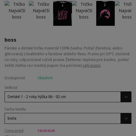
boss
Pánske a detské tričku materiál 100% bavlna. Potlač (farebná, alebo
glitrovaná) z kvalitného a farebne stáleho flexu. Pranie pri 30°C otočené
na ruby, odporúčané ručné pranie Žehlenie: teplota pre bavlnu, potlač
žehliť zľahka cez mastný papier (na pečenie)
celý popis
Dostupnosť
Skladom
Veľkosť
Farba textilu
Cena pred
18,90 EUR