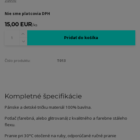
zľavou
Nie sme platcovia DPH
15,00 EUR
/
ks
Pridať do košíka
Číslo produktu:
T013
Kompletné špecifikácie
Pánske a detské tričku materiál 100% bavlna.
Potlač (farebná, alebo glitrovaná) z kvalitného a farebne stáleho
flexu.
Pranie pri 30°C otočené na ruby, odporúčané ručné pranie