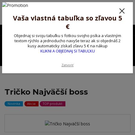
Poprosíme ctených zákazníkov o trpezlivosť, v tomto období máme
predĺžené dodacie lehoty.
Preto sme Vám pripravili malý darček ako ospravedlnenie.
Vaša vlastná tabuľka so zľavou 5
!!! ZĽAVA 5€ na PRVÚ objednávku nad 30€ s kódom pozorpes5 !!!
€
0903563637
EUR
Objednaj si svoju tabuľku s fotkou svojho psíka a vlastným
0
textom rýchlo a jednoducho navyše teraz ak si objednáš 2
0,00 EUR
kusy automaticky získaš zľavu 5 € na nákup
KLIKNI A OBJEDNAJ SI TABUĽKU
Menu
Zatvoriť
Úvod
Tričko, mikina na želanie
Tričko Najväčší boss
Tričko Najväčší boss
Novinka
Akcia
TOP produkt