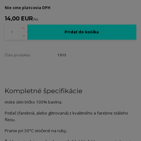
Nie sme platcovia DPH
14,00 EUR
/
ks
Pridať do košíka
Číslo produktu:
T015
Kompletné špecifikácie
mske slim tričko 100% bavlna.
Potlač (farebná, alebo glitrovaná) z kvalitného a farebne stáleho
flexu.
Pranie pri 30°C otočené na ruby,