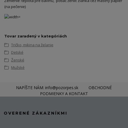
Žehlenie: teplota pre bavlnu, potlač žehliť zľahka cez mastný papier
(na pečenie)
Tovar zaradený v kategóriách
Tričko, mikina na želanie
Detské
Ženské
Mužské
NAPÍŠTE NÁM: info@pozorpes.sk
OBCHODNÉ
PODMIENKY A KONTAKT
OVERENÉ ZÁKAZNÍKMI