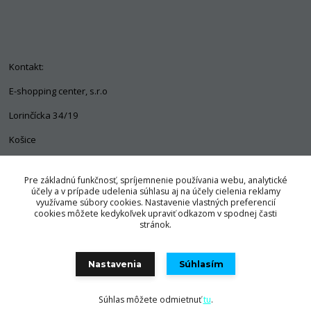
Kontakt:
E-shopping center, s.r.o
Lorinčícka 34/19
Košice
04011
Pre základnú funkčnosť, spríjemnenie používania webu, analytické
+421 903 563 637
účely a v prípade udelenia súhlasu aj na účely cielenia reklamy
využívame súbory cookies. Nastavenie vlastných preferencií
info@pozorpes.sk
cookies môžete kedykoľvek upraviť odkazom v spodnej časti
stránok.
Nastavenia
Súhlasím
© Copyright 2025 E-shopping center, s.r.o.
Súhlas môžete odmietnuť
tu
.
Vytvorené na
Eshop-rychlo.sk