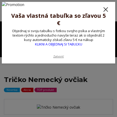
Poprosíme ctených zákazníkov o trpezlivosť, v tomto období máme
predĺžené dodacie lehoty.
Preto sme Vám pripravili malý darček ako ospravedlnenie.
Vaša vlastná tabuľka so zľavou 5
!!! ZĽAVA 5€ na PRVÚ objednávku nad 30€ s kódom pozorpes5 !!!
€
0903563637
EUR
Objednaj si svoju tabuľku s fotkou svojho psíka a vlastným
0
textom rýchlo a jednoducho navyše teraz ak si objednáš 2
0,00 EUR
kusy automaticky získaš zľavu 5 € na nákup
KLIKNI A OBJEDNAJ SI TABUĽKU
Menu
Zatvoriť
Úvod
Tričko, mikina na želanie
Tričko Nemecký ovčiak
Tričko Nemecký ovčiak
Novinka
Akcia
TOP produkt