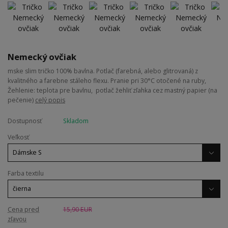
Nemecký ovčiak
mske slim tričko 100% bavlna. Potlač (farebná, alebo glitrovaná) z
kvalitného a farebne stáleho flexu. Pranie pri 30°C otočené na ruby,
Žehlenie: teplota pre bavlnu, potlač žehliť zľahka cez mastný papier (na
pečenie)
celý popis
Dostupnosť
Skladom
Veľkosť
Farba textilu
Cena pred
15,90 EUR
zľavou