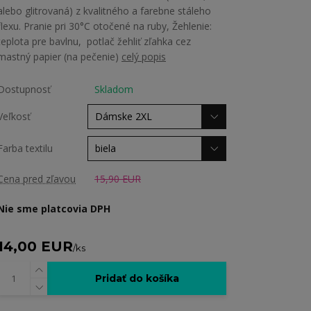
alebo glitrovaná) z kvalitného a farebne stáleho
flexu. Pranie pri 30°C otočené na ruby, Žehlenie:
teplota pre bavlnu, potlač žehliť zľahka cez
mastný papier (na pečenie)
celý popis
Dostupnosť
Skladom
Veľkosť
Farba textilu
Cena pred zľavou
15,90 EUR
Nie sme platcovia DPH
14,00 EUR
/
ks
Pridať do košíka