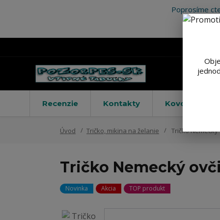
Poprosíme cte
Obje
jednod
Recenzie
Kontakty
Kovové výstr
Úvod
Tričko, mikina na želanie
Tričko Nemecký 
Tričko Nemecký ovč
Novinka
Akcia
TOP produkt