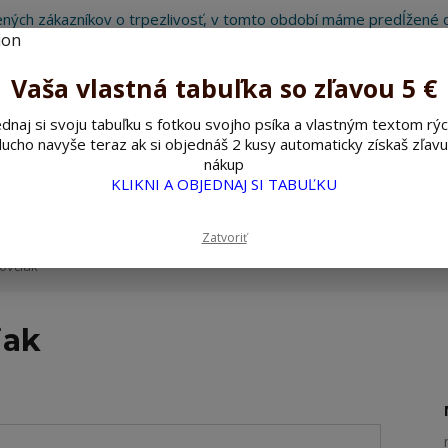
ných zákazníkov o trpezlivosť, v tomto období máme predĺžené d
Preto sme Vám pripravili malý darček ako ospravedlnenie.
!!! ZĽAVA 5€ na PRVÚ objednávku nad 30€ s kódom pozorpes5 !!!
Vaša vlastná tabuľka so zľavou 5 €
dnaj si svoju tabuľku s fotkou svojho psíka a vlastným textom rýc
ucho navyše teraz ak si objednáš 2 kusy automaticky získaš zľavu
Hľada
nákup
KLIKNI A OBJEDNAJ SI TABUĽKU
ažné ceduľky
Nerezové pieskované ceduľky
Zatvoriť
ovčiak
iak