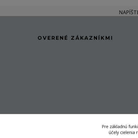
NAPÍŠT
OVERENÉ ZÁKAZNÍKMI
Pre základnú funkč
účely cielenia