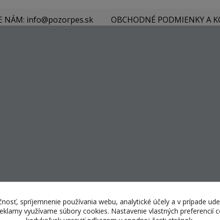
E NÁM: info@pozorpes.sk
OBCHODNÉ PODMIENKY A 
nosť, spríjemnenie používania webu, analytické účely a v prípade ude
 reklamy využívame súbory cookies. Nastavenie vlastných preferencií