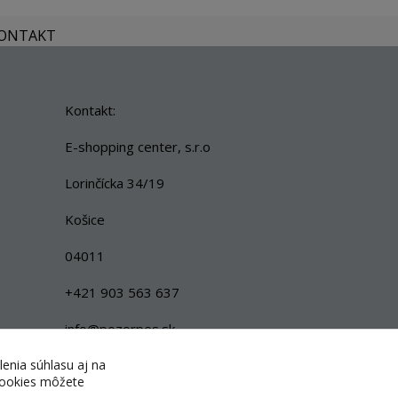
KONTAKT
Kontakt:
E-shopping center, s.r.o
Lorinčícka 34/19
Košice
04011
+421 903 563 637
info@pozorpes.sk
lenia súhlasu aj na
 cookies môžete