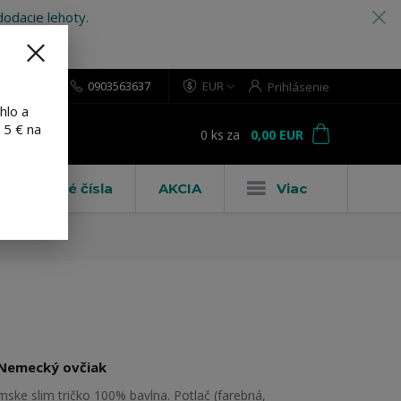
odacie lehoty.
0903563637
EUR
Prihlásenie
hlo a
 5 € na
0
ks
za
0,00 EUR
ť
Domové čísla
AKCIA
Viac
Nemecký ovčiak
mske slim tričko 100% bavlna. Potlač (farebná,