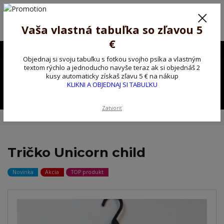
Poprosíme ctených zákazníkov o trpezlivosť, v tomto období máme
predĺžené dodacie lehoty.
Preto sme Vám pripravili malý darček ako ospravedlnenie.
Vaša vlastná tabuľka so zľavou 5
!!! ZĽAVA 5€ na PRVÚ objednávku nad 30€ s kódom pozorpes5 !!!
€
0903563637
EUR
Objednaj si svoju tabuľku s fotkou svojho psíka a vlastným
0
textom rýchlo a jednoducho navyše teraz ak si objednáš 2
0,00 EUR
kusy automaticky získaš zľavu 5 € na nákup
KLIKNI A OBJEDNAJ SI TABUĽKU
Menu
Zatvoriť
Úvod
Tričko, mikina na želanie
Tričko Unicorn child
Tričko Unicorn child
Novinka
Akcia
TOP produkt