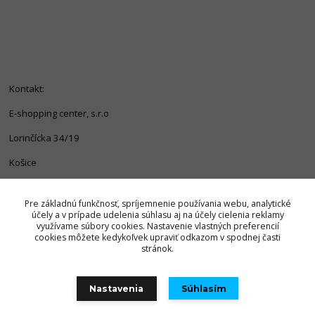
Kontakt:
E-shopping center, s.r.o
Lorinčícka 34/19
Košice
04011
Pre základnú funkčnosť, spríjemnenie používania webu, analytické
+421 903 563 637
účely a v prípade udelenia súhlasu aj na účely cielenia reklamy
využívame súbory cookies. Nastavenie vlastných preferencií
info@pozorpes.sk
cookies môžete kedykoľvek upraviť odkazom v spodnej časti
stránok.
Nastavenia
Súhlasím
© Copyright 2025 E-shopping center, s.r.o.