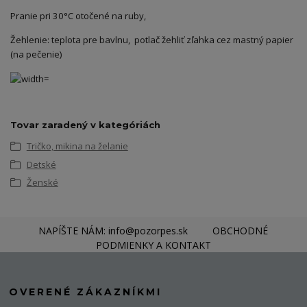
Pranie pri 30°C otočené na ruby,
Žehlenie: teplota pre bavlnu, potlač žehliť zľahka cez mastný papier
(na pečenie)
Tovar zaradený v kategóriách
Tričko, mikina na želanie
Detské
Ženské
NAPÍŠTE NÁM: info@pozorpes.sk
OBCHODNÉ
PODMIENKY A KONTAKT
OVERENÉ ZÁKAZNÍKMI