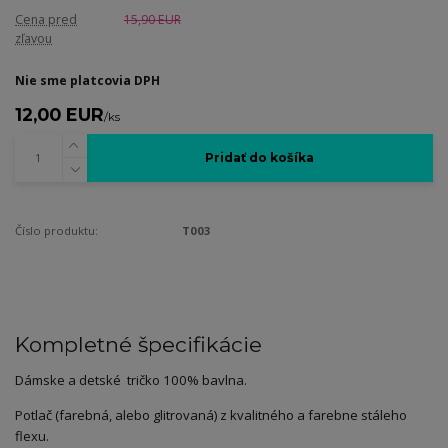
Cena pred
15,90 EUR
zľavou
Nie sme platcovia DPH
12,00 EUR
/
ks
Pridať do košíka
Číslo produktu:
T003
Kompletné špecifikácie
Dámske a detské tričko 100% bavlna.
Potlač (farebná, alebo glitrovaná) z kvalitného a farebne stáleho
flexu.