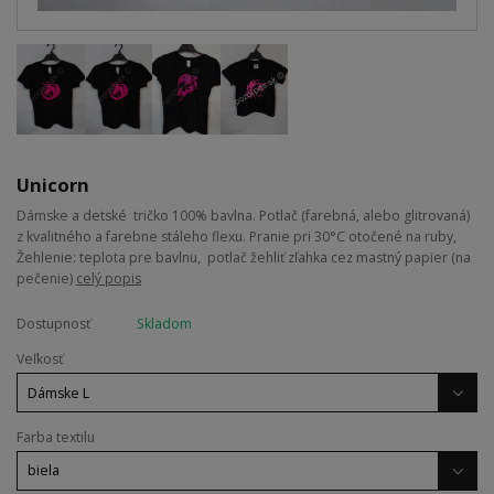
Unicorn
Dámske a detské tričko 100% bavlna. Potlač (farebná, alebo glitrovaná)
z kvalitného a farebne stáleho flexu. Pranie pri 30°C otočené na ruby,
Žehlenie: teplota pre bavlnu, potlač žehliť zľahka cez mastný papier (na
pečenie)
celý popis
Dostupnosť
Skladom
Veľkosť
Farba textilu