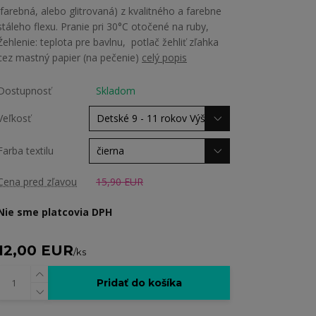
(farebná, alebo glitrovaná) z kvalitného a farebne
stáleho flexu. Pranie pri 30°C otočené na ruby,
Žehlenie: teplota pre bavlnu, potlač žehliť zľahka
cez mastný papier (na pečenie)
celý popis
Dostupnosť
Skladom
Veľkosť
Farba textilu
Cena pred zľavou
15,90 EUR
Nie sme platcovia DPH
12,00 EUR
/
ks
Pridať do košíka