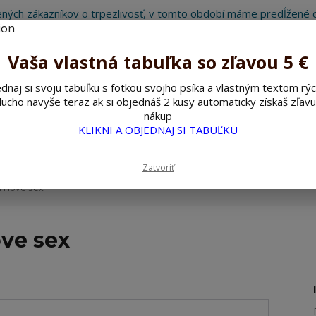
ných zákazníkov o trpezlivosť, v tomto období máme predĺžené d
Preto sme Vám pripravili malý darček ako ospravedlnenie.
!!! ZĽAVA 5€ na PRVÚ objednávku nad 30€ s kódom pozorpes5 !!!
Vaša vlastná tabuľka so zľavou 5 €
dnaj si svoju tabuľku s fotkou svojho psíka a vlastným textom rýc
ucho navyše teraz ak si objednáš 2 kusy automaticky získaš zľavu
Hľada
nákup
KLIKNI A OBJEDNAJ SI TABUĽKU
ažné ceduľky
Nerezové pieskované ceduľky
Zatvoriť
 I love sex
ove sex