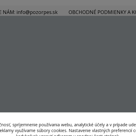
E NÁM: info@pozorpes.sk
OBCHODNÉ PODMIENKY A 
nosť, spríjemnenie používania webu, analytické účely a v prípade ude
 reklamy využívame súbory cookies. Nastavenie vlastných preferencií