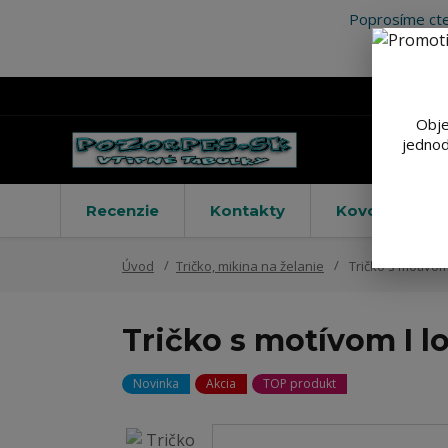
Poprosíme cte
Obje
jednod
Recenzie
Kontakty
Kovové výstr
Úvod
Tričko, mikina na želanie
Tričko s motívom
Tričko s motívom I l
Novinka
Akcia
TOP produkt