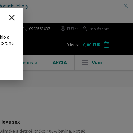
odacie lehoty.
0903563637
EUR
Prihlásenie
hlo a
 5 € na
0
ks
za
0,00 EUR
ť
Domové čísla
AKCIA
Viac
I love sex
Dámske a detské tričko 100% bavlna. Potlač