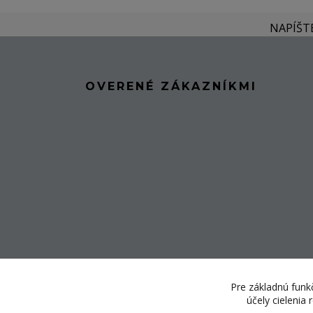
NAPÍŠT
OVERENÉ ZÁKAZNÍKMI
Pre základnú funkč
účely cielenia