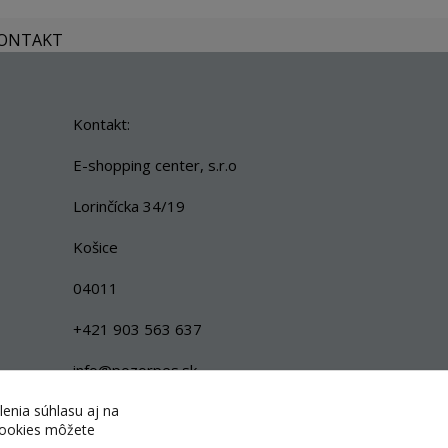
KONTAKT
Kontakt:
E-shopping center, s.r.o
Lorinčícka 34/19
Košice
04011
+421 903 563 637
info@pozorpes.sk
lenia súhlasu aj na
 cookies môžete