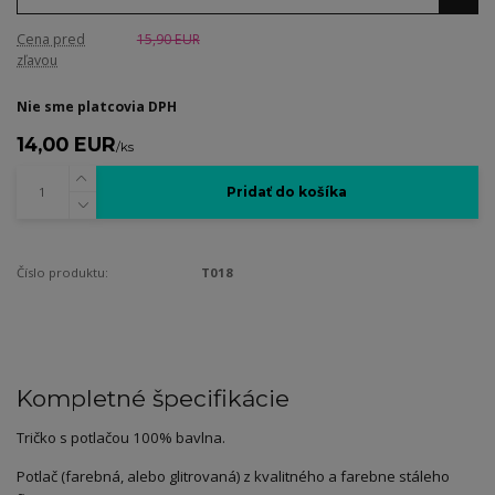
Cena pred
15,90 EUR
zľavou
Nie sme platcovia DPH
14,00 EUR
/
ks
Pridať do košíka
Číslo produktu:
T018
Kompletné špecifikácie
Tričko s potlačou 100% bavlna.
Potlač (farebná, alebo glitrovaná) z kvalitného a farebne stáleho