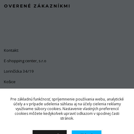
OVERENÉ ZÁKAZNÍKMI
Kontakt:
E-shopping center, s.r.o
Lorinčícka 34/19
Košice
04011
Pre základnú funkčnosť, spríjemnenie používania webu, analytické
+421 903 563 637
účely a v prípade udelenia súhlasu aj na účely cielenia reklamy
využívame súbory cookies. Nastavenie vlastných preferencií
info@pozorpes.sk
cookies môžete kedykoľvek upraviť odkazom v spodnej časti
stránok.