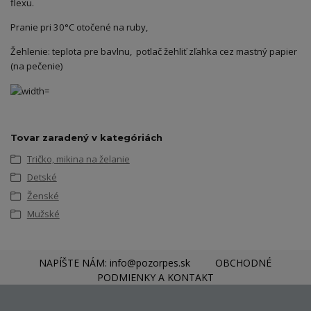
flexu.
Pranie pri 30°C otočené na ruby,
Žehlenie: teplota pre bavlnu, potlač žehliť zľahka cez mastný papier
(na pečenie)
Tovar zaradený v kategóriách
Tričko, mikina na želanie
Detské
Ženské
Mužské
NAPÍŠTE NÁM: info@pozorpes.sk
OBCHODNÉ
PODMIENKY A KONTAKT