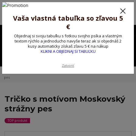
Poprosíme ctených zákazníkov o trpezlivosť, v tomto období máme
predĺžené dodacie lehoty.
Preto sme Vám pripravili malý darček ako ospravedlnenie.
Vaša vlastná tabuľka so zľavou 5
!!! ZĽAVA 5€ na PRVÚ objednávku nad 30€ s kódom pozorpes5 !!!
€
0903563637
EUR
Objednaj si svoju tabuľku s fotkou svojho psíka a vlastným
0
textom rýchlo a jednoducho navyše teraz ak si objednáš 2
0,00 EUR
kusy automaticky získaš zľavu 5 € na nákup
KLIKNI A OBJEDNAJ SI TABUĽKU
Menu
Zatvoriť
Úvod
Tričko, mikina na želanie
Tričko s motívom Moskovský strážny
pes
Tričko s motívom Moskovský
strážny pes
TOP produkt