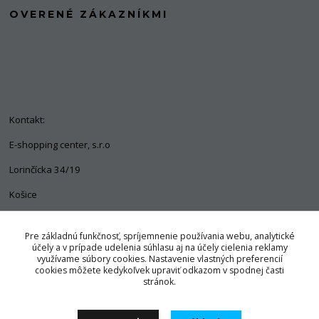
OVERENÉ ZÁKAZNÍKMI
Kontakt:
E-shopping center, s.r.o
Lorinčícka 34/19
Košice
04011
Pre základnú funkčnosť, spríjemnenie používania webu, analytické
+421 903 563 637
účely a v prípade udelenia súhlasu aj na účely cielenia reklamy
využívame súbory cookies. Nastavenie vlastných preferencií
info@pozorpes.sk
cookies môžete kedykoľvek upraviť odkazom v spodnej časti
stránok.