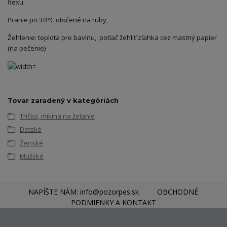
flexu.
Pranie pri 30°C otočené na ruby,
Žehlenie: teplota pre bavlnu, potlač žehliť zľahka cez mastný papier
(na pečenie)
Tovar zaradený v kategóriách
Tričko, mikina na želanie
Detské
Ženské
Mužské
NAPÍŠTE NÁM: info@pozorpes.sk
OBCHODNÉ
PODMIENKY A KONTAKT