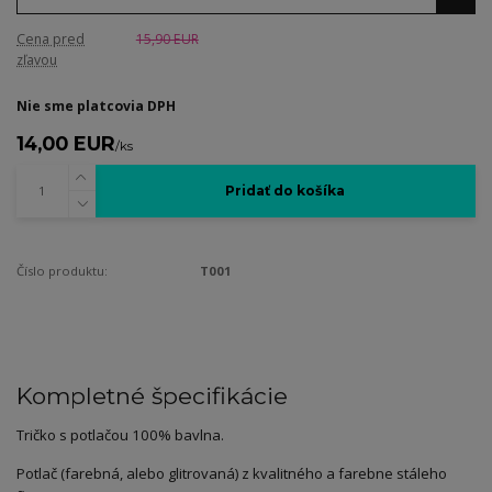
Cena pred
15,90 EUR
zľavou
Nie sme platcovia DPH
14,00 EUR
/
ks
Pridať do košíka
Číslo produktu:
T001
Kompletné špecifikácie
Tričko s potlačou 100% bavlna.
Potlač (farebná, alebo glitrovaná) z kvalitného a farebne stáleho