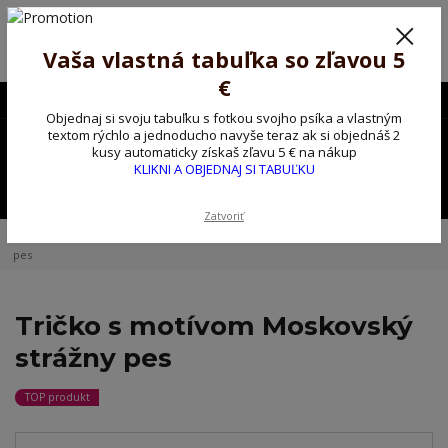
Poprosíme ctených zákazníkov o trpezlivosť, v tomto období máme
predĺžené dodacie lehoty.
Preto sme Vám pripravili malý darček ako ospravedlnenie.
Vaša vlastná tabuľka so zľavou 5
!!! ZĽAVA 5€ na PRVÚ objednávku nad 30€ s kódom pozorpes5 !!!
€
0903563637
EUR
Objednaj si svoju tabuľku s fotkou svojho psíka a vlastným
0
textom rýchlo a jednoducho navyše teraz ak si objednáš 2
0,00 EUR
kusy automaticky získaš zľavu 5 € na nákup
KLIKNI A OBJEDNAJ SI TABUĽKU
Menu
Zatvoriť
Úvod
Tričko, mikina na želanie
Tričko s motívom Moskovský strážny
pes
Tričko s motívom Moskovský
strážny pes
TOP produkt