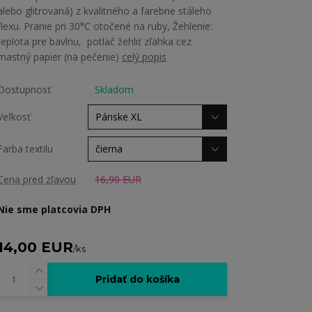
alebo glitrovaná) z kvalitného a farebne stáleho
flexu. Pranie pri 30°C otočené na ruby, Žehlenie:
teplota pre bavlnu, potlač žehliť zľahka cez
mastný papier (na pečenie)
celý popis
Dostupnosť
Skladom
Veľkosť
Farba textilu
Cena pred zľavou
16,90 EUR
Nie sme platcovia DPH
14,00 EUR
/
ks
Pridať do košíka