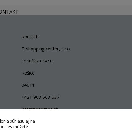
KONTAKT
Kontakt:
E-shopping center, s.r.o
Lorinčícka 34/19
Košice
04011
+421 903 563 637
info@pozorpes.sk
lenia súhlasu aj na
 cookies môžete