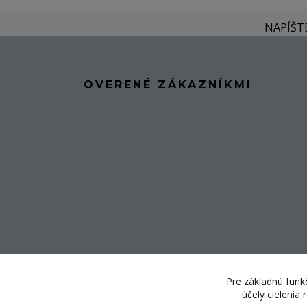
NAPÍŠT
OVERENÉ ZÁKAZNÍKMI
Pre základnú funkč
účely cielenia