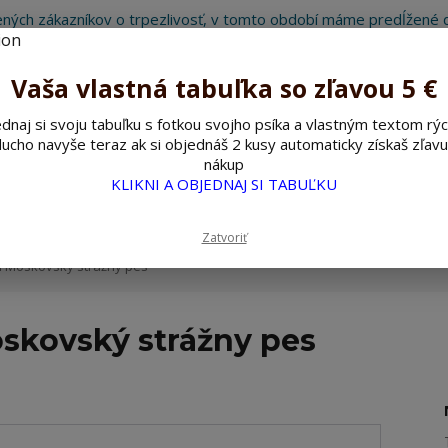
ných zákazníkov o trpezlivosť, v tomto období máme predĺžené d
Preto sme Vám pripravili malý darček ako ospravedlnenie.
!!! ZĽAVA 5€ na PRVÚ objednávku nad 30€ s kódom pozorpes5 !!!
Vaša vlastná tabuľka so zľavou 5 €
dnaj si svoju tabuľku s fotkou svojho psíka a vlastným textom rýc
ucho navyše teraz ak si objednáš 2 kusy automaticky získaš zľavu
Hľada
nákup
KLIKNI A OBJEDNAJ SI TABUĽKU
ažné ceduľky
Nerezové pieskované ceduľky
Zatvoriť
m Moskovský strážny pes
skovský strážny pes