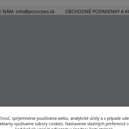
E NÁM: info@pozorpes.sk
OBCHODNÉ PODMIENKY A 
nosť, spríjemnenie používania webu, analytické účely a v prípade ude
 reklamy využívame súbory cookies. Nastavenie vlastných preferencií