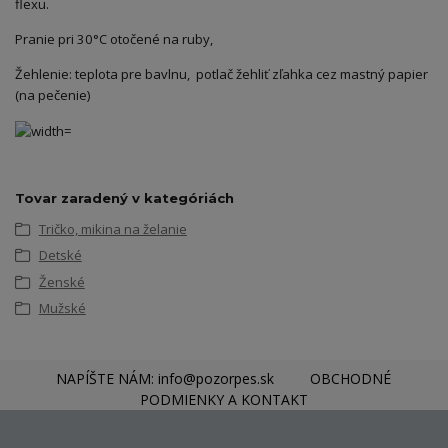
flexu.
Pranie pri 30°C otočené na ruby,
Žehlenie: teplota pre bavlnu, potlač žehliť zľahka cez mastný papier
(na pečenie)
Tovar zaradený v kategóriách
Tričko, mikina na želanie
Detské
Ženské
Mužské
NAPÍŠTE NÁM: info@pozorpes.sk
OBCHODNÉ
PODMIENKY A KONTAKT