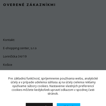
OVERENÉ ZÁKAZNÍKMI
Kontakt:
E-shopping center, s.r.o
Lorinčícka 34/19
Košice
04011
Pre základnú funkčnosť, spríjemnenie používania webu, analytické
+421 903 563 637
účely a v prípade udelenia súhlasu aj na účely cielenia reklamy
využívame súbory cookies. Nastavenie vlastných preferencií
info@pozorpes.sk
cookies môžete kedykoľvek upraviť odkazom v spodnej časti
stránok.