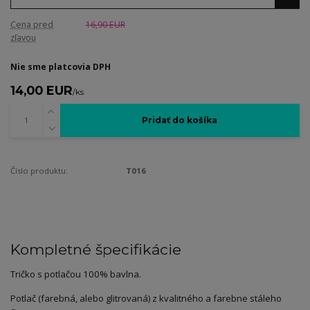
Cena pred
16,90 EUR
zľavou
Nie sme platcovia DPH
14,00 EUR
/
ks
Pridať do košíka
Číslo produktu:
T016
Kompletné špecifikácie
Tričko s potlačou 100% bavlna.
Potlač (farebná, alebo glitrovaná) z kvalitného a farebne stáleho