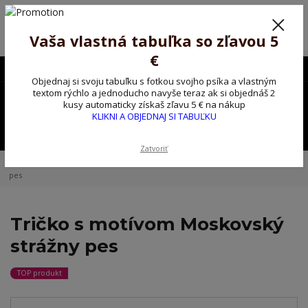
Poprosíme ctených zákazníkov o trpezlivosť, v tomto období máme
predĺžené dodacie lehoty.
Preto sme Vám pripravili malý darček ako ospravedlnenie.
Vaša vlastná tabuľka so zľavou 5
!!! ZĽAVA 5€ na PRVÚ objednávku nad 30€ s kódom pozorpes5 !!!
€
0903563637
EUR
Objednaj si svoju tabuľku s fotkou svojho psíka a vlastným
0
textom rýchlo a jednoducho navyše teraz ak si objednáš 2
0,00 EUR
kusy automaticky získaš zľavu 5 € na nákup
KLIKNI A OBJEDNAJ SI TABUĽKU
Menu
Zatvoriť
Úvod
Tričko, mikina na želanie
Tričko s motívom Moskovský strážny
pes
Tričko s motívom Moskovský
strážny pes
TOP produkt