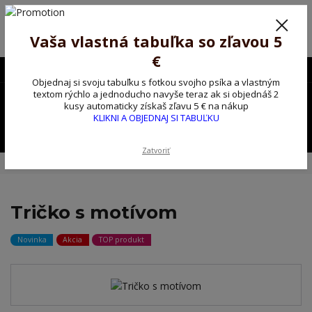
Poprosíme ctených zákazníkov o trpezlivosť, v tomto období máme
predĺžené dodacie lehoty.
Preto sme Vám pripravili malý darček ako ospravedlnenie.
Vaša vlastná tabuľka so zľavou 5
!!! ZĽAVA 5€ na PRVÚ objednávku nad 30€ s kódom pozorpes5 !!!
€
0903563637
EUR
Objednaj si svoju tabuľku s fotkou svojho psíka a vlastným
0
textom rýchlo a jednoducho navyše teraz ak si objednáš 2
0,00 EUR
kusy automaticky získaš zľavu 5 € na nákup
KLIKNI A OBJEDNAJ SI TABUĽKU
Menu
Zatvoriť
Úvod
Tričko, mikina na želanie
Tričko s motívom
Tričko s motívom
Novinka
Akcia
TOP produkt