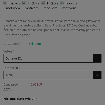
Dámske a detské tričko 100% bavlna. Potlač (farebná, alebo glitrovaná)
z kvalitného a farebne stáleho flexu. Pranie pri 30°C otočené na ruby,
Žehlenie: teplota pre bavlnu, potlač žehliť zľahka cez mastný papier (na
pečenie)
celý popis
Dostupnosť
Skladom
Veľkosť
Farba textilu
Cena pred
15,90 EUR
zľavou
Nie sme platcovia DPH