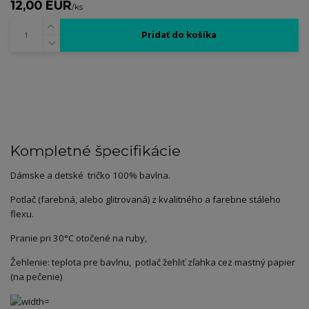
12,00 EUR
/
ks
Pridať do košíka
Kompletné špecifikácie
Dámske a detské tričko 100% bavlna.
Potlač (farebná, alebo glitrovaná) z kvalitného a farebne stáleho
flexu.
Pranie pri 30°C otočené na ruby,
Žehlenie: teplota pre bavlnu, potlač žehliť zľahka cez mastný papier
(na pečenie)