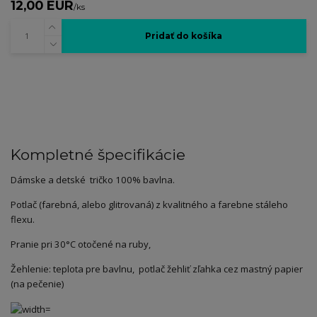
12,00 EUR
/
ks
Pridať do košíka
Kompletné špecifikácie
Dámske a detské tričko 100% bavlna.
Potlač (farebná, alebo glitrovaná) z kvalitného a farebne stáleho
flexu.
Pranie pri 30°C otočené na ruby,
Žehlenie: teplota pre bavlnu, potlač žehliť zľahka cez mastný papier
(na pečenie)