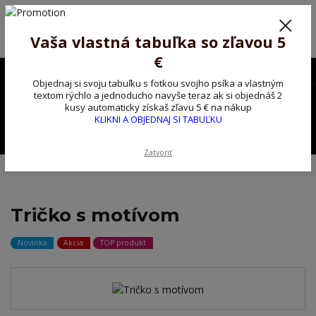
Poprosíme ctených zákazníkov o trpezlivosť, v tomto období máme
predĺžené dodacie lehoty.
Preto sme Vám pripravili malý darček ako ospravedlnenie.
Vaša vlastná tabuľka so zľavou 5
!!! ZĽAVA 5€ na PRVÚ objednávku nad 30€ s kódom pozorpes5 !!!
€
0903563637
EUR
Objednaj si svoju tabuľku s fotkou svojho psíka a vlastným
0
textom rýchlo a jednoducho navyše teraz ak si objednáš 2
0,00 EUR
kusy automaticky získaš zľavu 5 € na nákup
KLIKNI A OBJEDNAJ SI TABUĽKU
Menu
Zatvoriť
Úvod
Tričko, mikina na želanie
Tričko s motívom
Tričko s motívom
Novinka
Akcia
TOP produkt