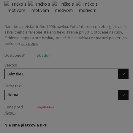
Dámske a detské tričko 100% bavlna. Potlač (farebná, alebo glitrovaná)
z kvalitného a farebne stáleho flexu. Pranie pri 30°C otočené na ruby,
Žehlenie: teplota pre bavlnu, potlač žehliť zľahka cez mastný papier (na
pečenie)
celý popis
Dostupnosť
Skladom
Veľkosť
Farba textilu
Cena pred
15,90 EUR
zľavou
Nie sme platcovia DPH