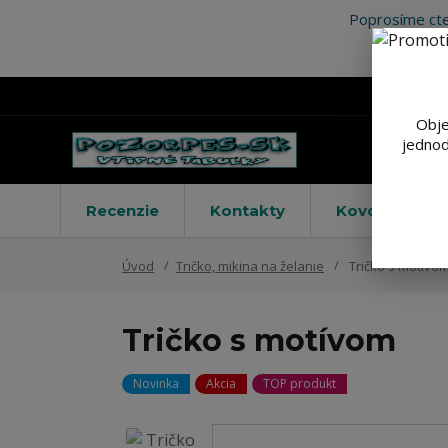
Poprosíme cte
Obje
jednod
Recenzie
Kontakty
Kovové výstr
Úvod
Tričko, mikina na želanie
Tričko s motívo
Tričko s motívom
Novinka
Akcia
TOP produkt