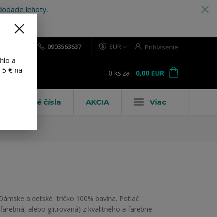
odacie lehoty.
0903563637
EUR
Prihlásenie
hlo a
 5 € na
0
ks
za
0,00 EUR
ť
Domové čísla
AKCIA
Viac
Dámske a detské tričko 100% bavlna. Potlač
(farebná, alebo glitrovaná) z kvalitného a farebne