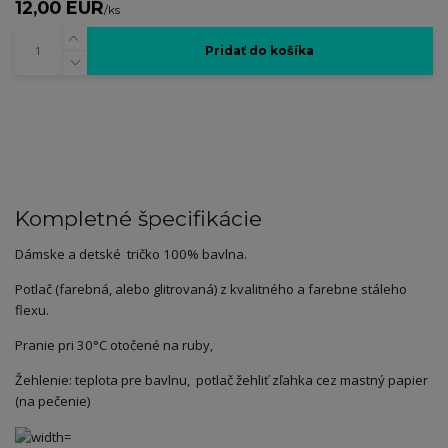
12,00 EUR
/
ks
Pridať do košíka
Kompletné špecifikácie
Dámske a detské tričko 100% bavlna.
Potlač (farebná, alebo glitrovaná) z kvalitného a farebne stáleho
flexu.
Pranie pri 30°C otočené na ruby,
Žehlenie: teplota pre bavlnu, potlač žehliť zľahka cez mastný papier
(na pečenie)