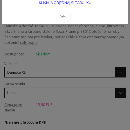
KLIKNI A OBJEDNAJ SI TABUĽKU
Zatvoriť
Dámske a detské tričko 100% bavlna. Potlač (farebná, alebo glitrovaná)
z kvalitného a farebne stáleho flexu. Pranie pri 30°C otočené na ruby,
Žehlenie: teplota pre bavlnu, potlač žehliť zľahka cez mastný papier (na
pečenie)
celý popis
Dostupnosť
Skladom
Veľkosť
Farba textilu
Cena pred
15,90 EUR
zľavou
Nie sme platcovia DPH