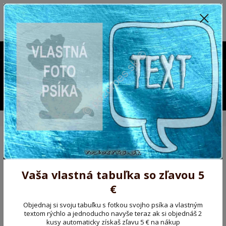
Poprosíme ctených zákazníkov o trpezlivosť, v tomto období máme
predĺžené dodacie lehoty.
Preto sme Vám pripravili malý darček ako ospravedlnenie.
!!! ZĽAVA 5€ na PRVÚ objednávku nad 30€ s kódom pozorpes5 !!!
0903563637
EUR
0
0,00 EUR
Menu
Úvod
Tričko, mikina na želanie
Tričko s motívom
Tričko s motívom
Vaša vlastná tabuľka so zľavou 5
Novinka
Akcia
TOP produkt
€
Objednaj si svoju tabuľku s fotkou svojho psíka a vlastným
textom rýchlo a jednoducho navyše teraz ak si objednáš 2
kusy automaticky získaš zľavu 5 € na nákup