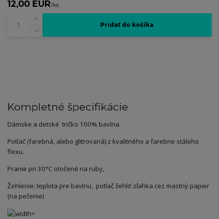
12,00 EUR
/
ks
Pridať do košíka
Kompletné špecifikácie
Dámske a detské tričko 100% bavlna.
Potlač (farebná, alebo glitrovaná) z kvalitného a farebne stáleho
flexu.
Pranie pri 30°C otočené na ruby,
Žehlenie: teplota pre bavlnu, potlač žehliť zľahka cez mastný papier
(na pečenie)