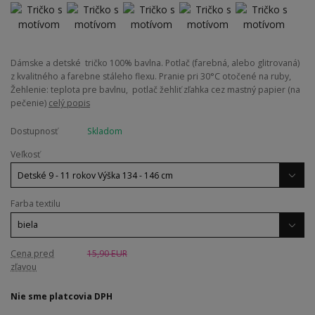
Dámske a detské tričko 100% bavlna. Potlač (farebná, alebo glitrovaná)
z kvalitného a farebne stáleho flexu. Pranie pri 30°C otočené na ruby,
Žehlenie: teplota pre bavlnu, potlač žehliť zľahka cez mastný papier (na
pečenie)
celý popis
Dostupnosť
Skladom
Veľkosť
Farba textilu
Cena pred
15,90 EUR
zľavou
Nie sme platcovia DPH