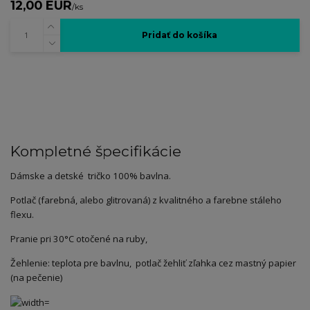
12,00 EUR
/
ks
Pridať do košíka
Kompletné špecifikácie
Dámske a detské tričko 100% bavlna.
Potlač (farebná, alebo glitrovaná) z kvalitného a farebne stáleho
flexu.
Pranie pri 30°C otočené na ruby,
Žehlenie: teplota pre bavlnu, potlač žehliť zľahka cez mastný papier
(na pečenie)