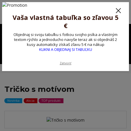
Poprosíme ctených zákazníkov o trpezlivosť, v tomto období máme
predĺžené dodacie lehoty.
Preto sme Vám pripravili malý darček ako ospravedlnenie.
Vaša vlastná tabuľka so zľavou 5
!!! ZĽAVA 5€ na PRVÚ objednávku nad 30€ s kódom pozorpes5 !!!
€
0903563637
EUR
Objednaj si svoju tabuľku s fotkou svojho psíka a vlastným
0
textom rýchlo a jednoducho navyše teraz ak si objednáš 2
0,00 EUR
kusy automaticky získaš zľavu 5 € na nákup
KLIKNI A OBJEDNAJ SI TABUĽKU
Menu
Zatvoriť
Úvod
Tričko, mikina na želanie
Tričko s motívom
Tričko s motívom
Novinka
Akcia
TOP produkt