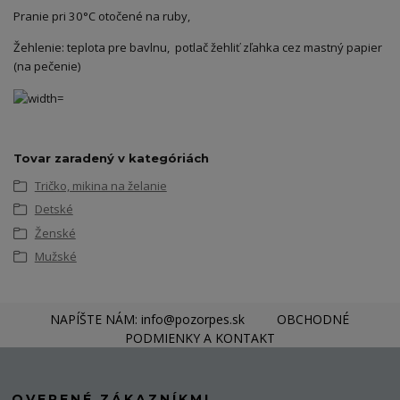
Pranie pri 30°C otočené na ruby,
Žehlenie: teplota pre bavlnu, potlač žehliť zľahka cez mastný papier
(na pečenie)
Tovar zaradený v kategóriách
Tričko, mikina na želanie
Detské
Ženské
Mužské
NAPÍŠTE NÁM: info@pozorpes.sk
OBCHODNÉ
PODMIENKY A KONTAKT
OVERENÉ ZÁKAZNÍKMI