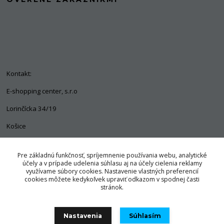
Kontakt:
E-shopping center, s.r.o
Lorinčícka 34/19
Košice
04011
Pre základnú funkčnosť, spríjemnenie používania webu, analytické
+421 903 563 637
účely a v prípade udelenia súhlasu aj na účely cielenia reklamy
využívame súbory cookies. Nastavenie vlastných preferencií
info@pozorpes.sk
cookies môžete kedykoľvek upraviť odkazom v spodnej časti
stránok.
Nastavenia
Súhlasím