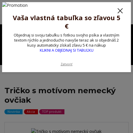
Poprosíme ctených zákazníkov o trpezlivosť, v tomto období máme
predĺžené dodacie lehoty.
Preto sme Vám pripravili malý darček ako ospravedlnenie.
Vaša vlastná tabuľka so zľavou 5
!!! ZĽAVA 5€ na PRVÚ objednávku nad 30€ s kódom pozorpes5 !!!
€
0903563637
EUR
Objednaj si svoju tabuľku s fotkou svojho psíka a vlastným
0
textom rýchlo a jednoducho navyše teraz ak si objednáš 2
0,00 EUR
kusy automaticky získaš zľavu 5 € na nákup
KLIKNI A OBJEDNAJ SI TABUĽKU
Menu
Zatvoriť
Úvod
Tričko, mikina na želanie
Tričko s motívom nemecký ovčiak
Tričko s motívom nemecký
ovčiak
Novinka
Akcia
TOP produkt