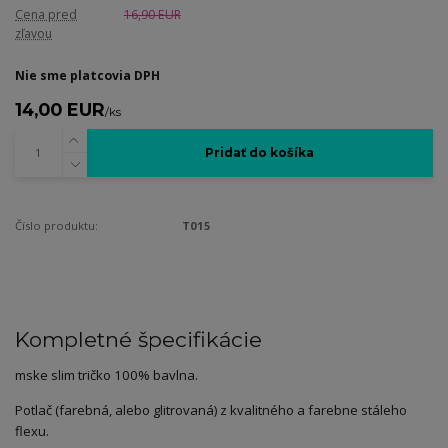
Cena pred
16,90 EUR
zľavou
Nie sme platcovia DPH
14,00 EUR
/
ks
Pridať do košíka
Číslo produktu:
T015
Kompletné špecifikácie
mske slim tričko 100% bavlna.
Potlač (farebná, alebo glitrovaná) z kvalitného a farebne stáleho
flexu.