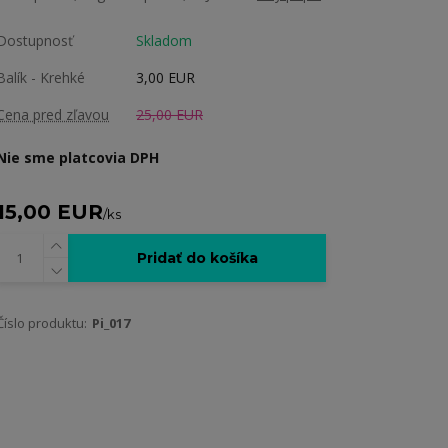
Dostupnosť
Skladom
Balík - Krehké
3,00 EUR
Cena pred zľavou
25,00 EUR
Nie sme platcovia DPH
15,00 EUR
/
ks
Pridať do košíka
Číslo produktu:
Pi_017