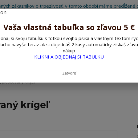
ných zákazníkov o trpezlivosť, v tomto období máme predĺžené d
Preto sme Vám pripravili malý darček ako ospravedlnenie.
!!! ZĽAVA 5€ na PRVÚ objednávku nad 30€ s kódom pozorpes5 !!!
Vaša vlastná tabuľka so zľavou 5 €
dnaj si svoju tabuľku s fotkou svojho psíka a vlastným textom rýc
ucho navyše teraz ak si objednáš 2 kusy automaticky získaš zľavu
Hľada
nákup
KLIKNI A OBJEDNAJ SI TABUĽKU
ažné ceduľky
Nerezové pieskované ceduľky
Zatvoriť
 pieskovaný krígeľ
aný krígeľ