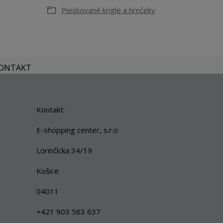
Pieskované krígle a hrnčeky
KONTAKT
Kontakt:
E-shopping center, s.r.o
Lorinčícka 34/19
Košice
04011
+421 903 563 637