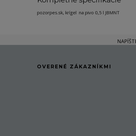
pozorpes.sk, krígel na pivo 0,5 l JBMNT
NAPÍŠT
OVERENÉ ZÁKAZNÍKMI