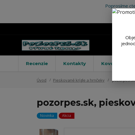
Poprosíme cte
Obje
jednod
Recenzie
Kontakty
Kovové výstr
Úvod
Pieskované krígle a hrnčeky
pozorpes.sk,
pozorpes.sk, pieskov
Novinka
Akcia