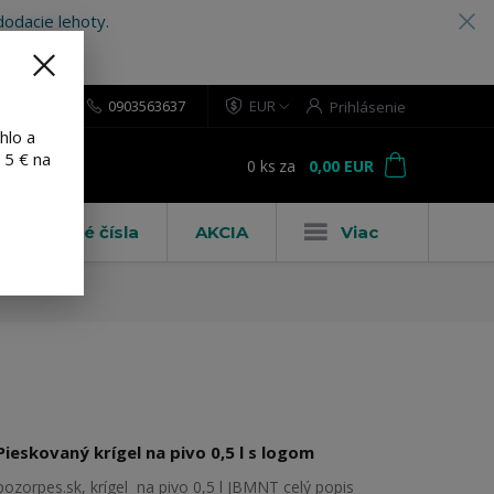
odacie lehoty.
0903563637
EUR
Prihlásenie
hlo a
 5 € na
0
ks
za
0,00 EUR
ť
Domové čísla
AKCIA
Viac
Pieskovaný krígel na pivo 0,5 l s logom
pozorpes.sk, krígel na pivo 0,5 l JBMNT
celý popis