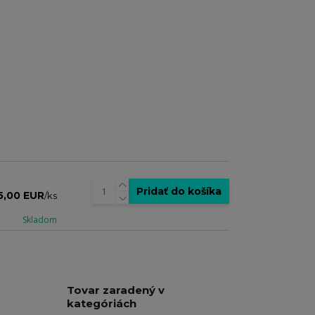
Pridať do košíka
5,00 EUR
/
ks
Skladom
Tovar zaradený v
kategóriách