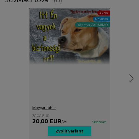
Akcia
Novinka
Doprava ZADARMO
Magyar tábla
Magyar tábla
30,00 EUR
30,00 EUR
20,00 EUR
20,00 E
/
ks
Skladom
Zvoliť variant
Z