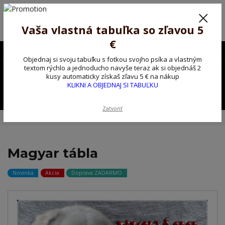
Poprosíme ctených zákazníkov o trpezlivosť, v tomto období máme
predĺžené dodacie lehoty.
Preto sme Vám pripravili malý darček ako ospravedlnenie.
Vaša vlastná tabuľka so zľavou 5
!!! ZĽAVA 5€ na PRVÚ objednávku nad 30€ s kódom pozorpes5 !!!
€
0903563637
EUR
Objednaj si svoju tabuľku s fotkou svojho psíka a vlastným
0
textom rýchlo a jednoducho navyše teraz ak si objednáš 2
0,00 EUR
kusy automaticky získaš zľavu 5 € na nákup
KLIKNI A OBJEDNAJ SI TABUĽKU
Menu
Zatvoriť
Úvod
Vlastná ceduľka
Magyar tábla
Magyar tábla
Novinka
Akcia
Doprava ZADARMO