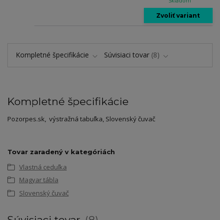
Skladom
Zvoliť variant
Kompletné špecifikácie
Súvisiaci tovar
8
Kompletné špecifikácie
Pozorpes.sk, výstražná tabuľka, Slovenský čuvač
Tovar zaradený v kategóriách
Vlastná ceduľka
Magyar tábla
Slovenský čuvač
Súvisiaci tovar
8