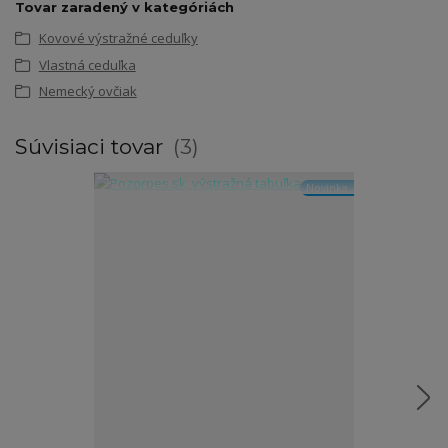
Tovar zaradený v kategóriách
Kovové výstražné ceduľky
Vlastná ceduľka
Nemecký ovčiak
Súvisiaci tovar
3
Novinka