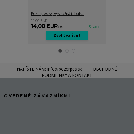
Pozorpes.sk, výstražná tabuľka
Pozorpes.sk, v
14,00 EUR
14,00 EUR
14,00 EUR
14,00 EU
/
ks
Skladom
Zvoliť variant
Z
NAPÍŠTE NÁM: info@pozorpes.sk
OBCHODNÉ
PODMIENKY A KONTAKT
OVERENÉ ZÁKAZNÍKMI