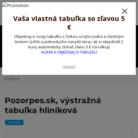
Poprosíme ctených zákazníkov o trpezlivosť, v tomto období máme
predĺžené dodacie lehoty.
Preto sme Vám pripravili malý darček ako ospravedlnenie.
Vaša vlastná tabuľka so zľavou 5
!!! ZĽAVA 5€ na PRVÚ objednávku nad 30€ s kódom pozorpes5 !!!
€
0903563637
EUR
Objednaj si svoju tabuľku s fotkou svojho psíka a vlastným
0
textom rýchlo a jednoducho navyše teraz ak si objednáš 2
0,00 EUR
kusy automaticky získaš zľavu 5 € na nákup
KLIKNI A OBJEDNAJ SI TABUĽKU
Menu
Zatvoriť
Úvod
Kovové výstražné ceduľky
Pozorpes.sk, výstražná tabuľka
hliníková
Pozorpes.sk, výstražná
tabuľka hliníková
Novinka