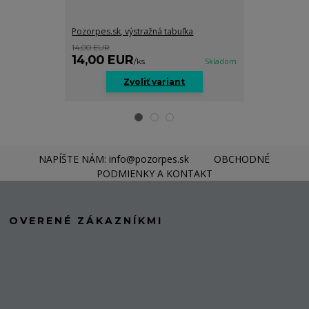
Pozorpes.sk, výstražná tabuľka
Pozorpes.sk, v
14,00 EUR
14,00 EUR
14,00 EUR
14,00 EU
/
ks
Skladom
Zvoliť variant
Z
NAPÍŠTE NÁM: info@pozorpes.sk
OBCHODNÉ
PODMIENKY A KONTAKT
OVERENÉ ZÁKAZNÍKMI