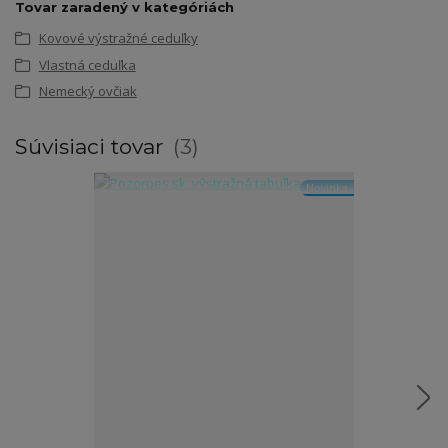
Tovar zaradený v kategóriách
Kovové výstražné ceduľky
Vlastná ceduľka
Nemecký ovčiak
Súvisiaci tovar
3
Novinka