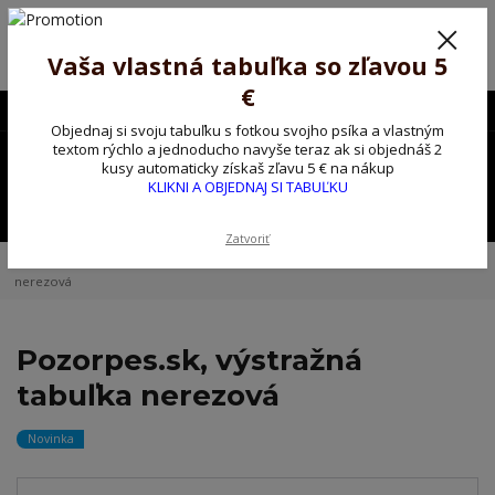
Poprosíme ctených zákazníkov o trpezlivosť, v tomto období máme
predĺžené dodacie lehoty.
Preto sme Vám pripravili malý darček ako ospravedlnenie.
Vaša vlastná tabuľka so zľavou 5
!!! ZĽAVA 5€ na PRVÚ objednávku nad 30€ s kódom pozorpes5 !!!
€
0903563637
EUR
Objednaj si svoju tabuľku s fotkou svojho psíka a vlastným
0
textom rýchlo a jednoducho navyše teraz ak si objednáš 2
0,00 EUR
kusy automaticky získaš zľavu 5 € na nákup
KLIKNI A OBJEDNAJ SI TABUĽKU
Menu
Zatvoriť
Úvod
Kovové výstražné ceduľky
Pozorpes.sk, výstražná tabuľka
nerezová
Pozorpes.sk, výstražná
tabuľka nerezová
Novinka